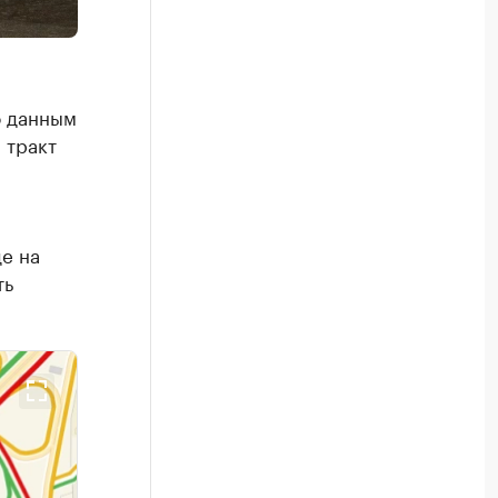
о данным
 тракт
е на
ть