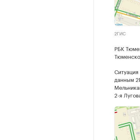
2ГИС
РБК Тюме
Тюменско
Ситуация 
данным 2Г
Мельникай
2-я Лугов