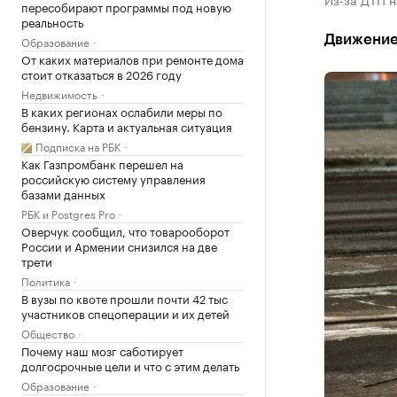
пересобирают программы под новую
реальность
Движение 
Образование
От каких материалов при ремонте дома
стоит отказаться в 2026 году
Недвижимость
В каких регионах ослабили меры по
бензину. Карта и актуальная ситуация
Подписка на РБК
Как Газпромбанк перешел на
российскую систему управления
базами данных
РБК и Postgres Pro
Оверчук сообщил, что товарооборот
России и Армении снизился на две
трети
Политика
В вузы по квоте прошли почти 42 тыс
участников спецоперации и их детей
Общество
Почему наш мозг саботирует
долгосрочные цели и что с этим делать
Образование