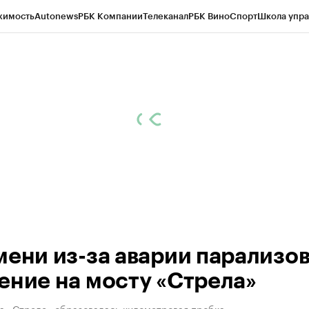
жимость
Autonews
РБК Компании
Телеканал
РБК Вино
Спорт
Школа упра
ипто
РБК Бизнес-среда
Дискуссионный клуб
Исследования
Кредитные 
Экономика
Бизнес
Технологии и медиа
Финансы
Рынок наличной валю
мени из-за аварии парализо
ение на мосту «Стрела»
на «Стреле» образовалась километровая пробка