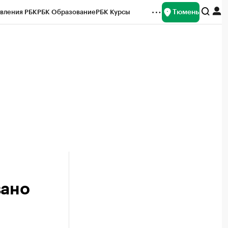
Тюмень
вления РБК
РБК Образование
РБК Курсы
рейтинги
Франшизы
Газета
Спецпроекты СПб
ты
вано