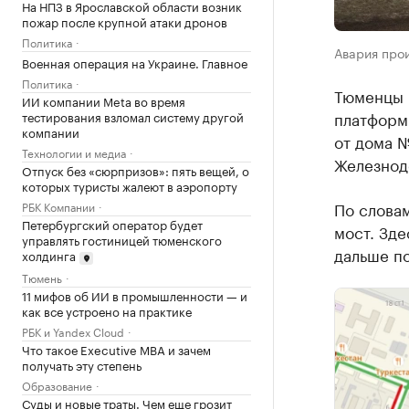
На НПЗ в Ярославской области возник
пожар после крупной атаки дронов
Политика
Авария про
Военная операция на Украине. Главное
Политика
Тюменцы 
ИИ компании Meta во время
платформ
тестирования взломал систему другой
компании
от дома №
Технологии и медиа
Железнод
Отпуск без «сюрпризов»: пять вещей, о
которых туристы жалеют в аэропорту
По словам
РБК Компании
Петербургский оператор будет
мост. Зде
управлять гостиницей тюменского
дальше п
холдинга
Тюмень
11 мифов об ИИ в промышленности — и
как все устроено на практике
РБК и Yandex Cloud
Что такое Executive MBA и зачем
получать эту степень
Образование
Суды и новые траты. Чем еще грозит