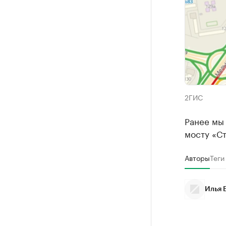
2ГИС
Ранее мы
мосту «С
Авторы
Теги
Илья 