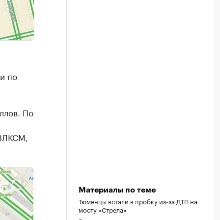
и по
ллов. По
 ВЛКСМ,
Материалы по теме
Тюменцы встали в пробку из-за ДТП на
мосту «Стрела»