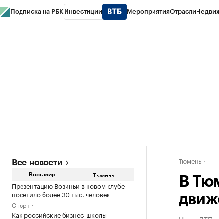
Подписка на РБК
Инвестиции
Мероприятия
Отрасли
Недви
РБК Life
Тренды
Визионеры
Национальные проекты
Город
Стиль
Кр
Конференции СПб
Спецпроекты
Проверка контрагентов
Политика
Тюмень
Все новости
Тюмень
Весь мир
В Тю
Презентацию Возиньи в новом клубе
посетило более 30 тыс. человек
движ
Спорт
Как российские бизнес-школы
Из-за ДТП 