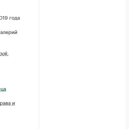
019 года
Валерий
ook
,
яца
рава и