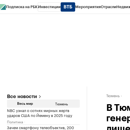
Подписка на РБК
Инвестиции
Мероприятия
Отрасли
Недви
РБК Life
Тренды
Визионеры
Национальные проекты
Город
Стиль
Кр
Конференции СПб
Спецпроекты
Проверка контрагентов
Политика
Тюмень
Все новости
Тюмень
Весь мир
В Тю
NBC узнал о сотнях мирных жертв
ударов США по Йемену в 2025 году
гене
Политика
Зачем смартфону телеобъектив, 200
лише