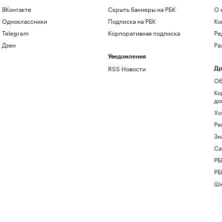
ВКонтакте
Скрыть баннеры на РБК
О 
Одноклассники
Подписка на РБК
Ко
Telegram
Корпоративная подписка
Ре
Дзен
Ра
Уведомления
RSS Новости
Др
Об
Ко
до
Хо
Ре
Зн
Са
РБ
РБ
Шк