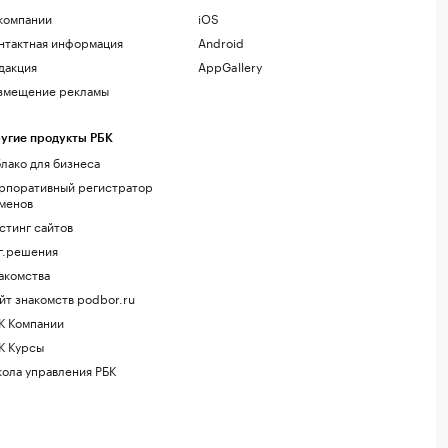
компании
iOS
нтактная информация
Android
дакция
AppGallery
змещение рекламы
угие продукты РБК
лако для бизнеса
рпоративный регистратор
менов
стинг сайтов
г.решения
акомства
йт знакомств podbor.ru
К Компании
К Курсы
ола управления РБК