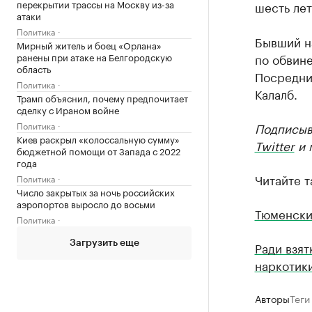
перекрытии трассы на Москву из-за
шесть лет
атаки
Политика
Бывший н
Мирный житель и боец «Орлана»
ранены при атаке на Белгородскую
по обвине
область
Посредни
Политика
Калалб.
Трамп объяснил, почему предпочитает
сделку с Ираном войне
Политика
Подписыв
Киев раскрыл «колоссальную сумму»
Twitter
и 
бюджетной помощи от Запада с 2022
года
Читайте т
Политика
Число закрытых за ночь российских
аэропортов выросло до восьми
Тюменски
Политика
Загрузить еще
Ради взя
наркотик
Авторы
Теги