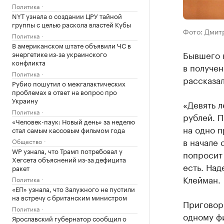
Политика
NYT узнала о создании ЦРУ тайной
группы с целью раскола властей Кубы
Фото: Дмитр
Политика
В американском штате объявили ЧС в
Бывшего 
энергетике из-за украинского
конфликта
в получен
Политика
рассказал
Рубио пошутил о межгалактических
проблемах в ответ на вопрос про
Украину
«Девять 
Политика
рублей. П
«Человек-паук: Новый день» за неделю
на одно п
стал самым кассовым фильмом года
в начале 
Общество
WP узнала, что Трамп потребовал у
попросит 
Хегсета объяснений из-за дефицита
есть. Над
ракет
Клейман.
Политика
«ЕП» узнала, что Залужного не пустили
на встречу с британским министром
Приговор 
Политика
одному фи
Ярославский губернатор сообщил о