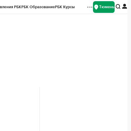
Тюмень
вления РБК
РБК Образование
РБК Курсы
рейтинги
Франшизы
Газета
Спецпроекты СПб
ты