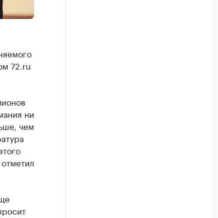
няемого
ом 72.ru
лионов
мания ни
ьше, чем
ратура
этого
 отметил
еще
просит