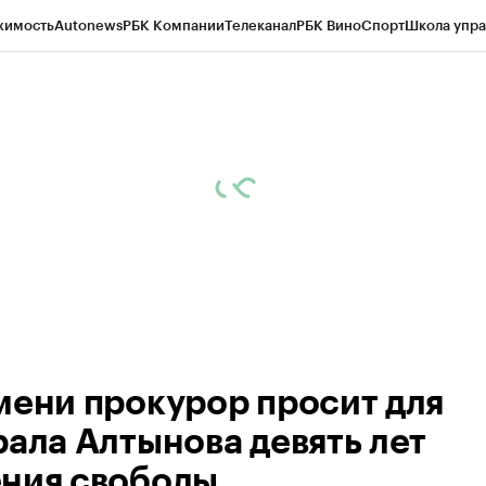
жимость
Autonews
РБК Компании
Телеканал
РБК Вино
Спорт
Школа упра
ипто
РБК Бизнес-среда
Дискуссионный клуб
Исследования
Кредитные 
Экономика
Бизнес
Технологии и медиа
Финансы
Рынок наличной валю
мени прокурор просит для
рала Алтынова девять лет
ния свободы