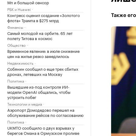
Мп и большой сенсор
РБК и Huawei
Конгресс оценил создание «Золотого
Также его
флота» Трампа в $275 млрд
Финансы
Самый молодой на орбите. 65 лет
полету Титова в космос
Общество
Временное явление: в июле снижение
цен на жилье резко замедлилось
Недвижимость
Собянин сообщил о еще трех сбитых
дронах, летевших на Москву
Политика
Вышедшие из-под контроля ИИ-
модели OpenAI общались, чтобы
устроить побег
Технологии и медиа
Аэропорт Домодедово перешел на
обслуживание рейсов по согласованию
Политика
UKMTO сообщило о двух взрывах у
берегов Омана в Ормузском проливе