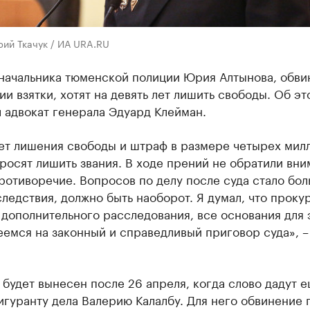
ий Ткачук / ИА URA.RU
начальника тюменской полиции Юрия Алтынова, обви
ии взятки, хотят на девять лет лишить свободы. Об эт
 адвокат генерала Эдуард Клейман.
лет лишения свободы и штраф в размере четырех мил
росят лишить звания. В ходе прений не обратили вни
ротиворечие. Вопросов по делу после суда стало бол
следствия, должно быть наоборот. Я думал, что проку
дополнительного расследования, все основания для 
еемся на законный и справедливый приговор суда», –
будет вынесен после 26 апреля, когда слово дадут 
гуранту дела Валерию Калалбу. Для него обвинение 