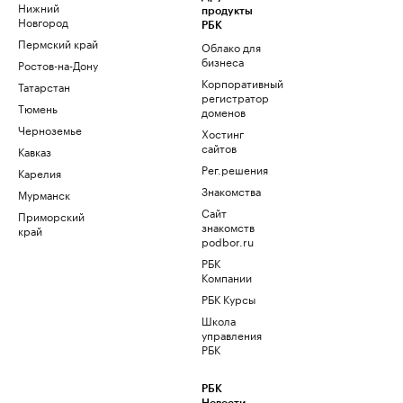
Нижний
продукты
Новгород
РБК
Пермский край
Облако для
бизнеса
Ростов-на-Дону
Корпоративный
Татарстан
регистратор
Тюмень
доменов
Черноземье
Хостинг
сайтов
Кавказ
Рег.решения
Карелия
Знакомства
Мурманск
Сайт
Приморский
знакомств
край
podbor.ru
РБК
Компании
РБК Курсы
Школа
управления
РБК
РБК