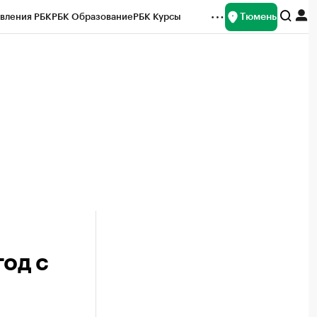
Тюмень
вления РБК
РБК Образование
РБК Курсы
рейтинги
Франшизы
Газета
Спецпроекты СПб
ты
год с