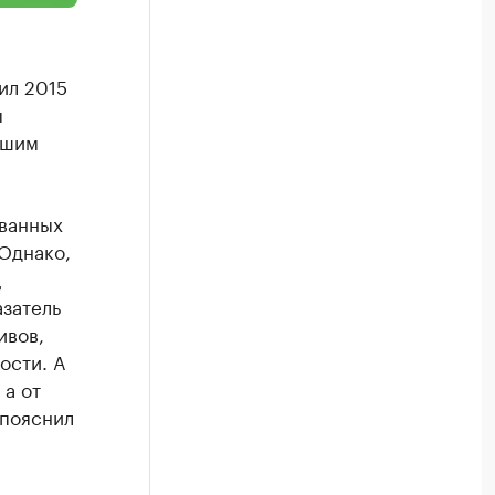
ил 2015
ы
вшим
ованных
 Однако,
ц
азатель
ивов,
ости. А
 а от
 пояснил