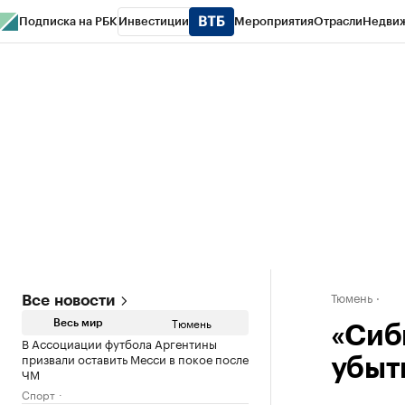
Подписка на РБК
Инвестиции
Мероприятия
Отрасли
Недви
РБК Life
Тренды
Визионеры
Национальные проекты
Город
Стиль
Кр
Конференции СПб
Спецпроекты
Проверка контрагентов
Политика
Тюмень
Все новости
Тюмень
Весь мир
«Сиб
В Ассоциации футбола Аргентины
призвали оставить Месси в покое после
убыт
ЧМ
Спорт