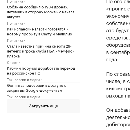
По его с
Политика
Собянин сообщил о 1984 дронах,
«прописку
летевших в сторону Москвы с начала
экономиче
августа
собственн
Политика
Как испанские власти готовятся к
это будут
новому прорыву в Сеуту и Мелилью
средства.
Политика
оборудова
Стала известна причина смерти 29-
летнего игрока клуба НБА «Мемфис»
в сентябр
Кларка
года.
Спорт
Кабмин поручил доработать переход
По словам
на российское ПО
Технологии и медиа
числе, в 
Gemini заподозрили в доступе к
километра
закрытым Google-документам
выхода на
Технологии и медиа
Загрузить еще
Он добави
деятельн
дебиторс