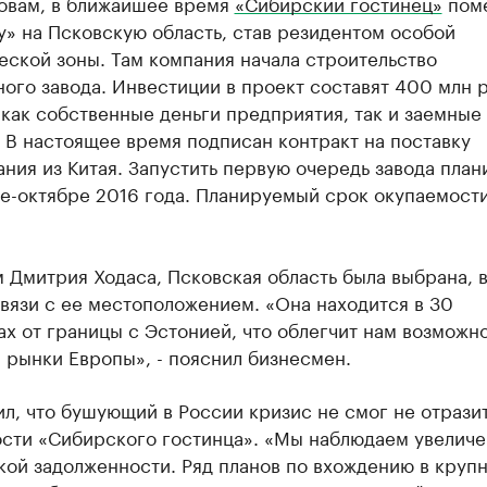
ловам, в ближайшее время
«Сибирский гостинец»
пом
» на Псковскую область, став резидентом особой
ской зоны. Там компания начала строительство
ого завода. Инвестиции в проект составят 400 млн 
 как собственные деньги предприятия, так и заемные
 В настоящее время подписан контракт на поставку
ния из Китая. Запустить первую очередь завода план
е-октябре 2016 года. Планируемый срок окупаемости 
 Дмитрия Ходаса, Псковская область была выбрана, в
связи с ее местоположением. «Она находится в 30
х от границы с Эстонией, что облегчит нам возможн
 рынки Европы», - пояснил бизнесмен.
л, что бушующий в России кризис не смог не отразит
ости «Сибирского гостинца». «Мы наблюдаем увелич
кой задолженности. Ряд планов по вхождению в круп