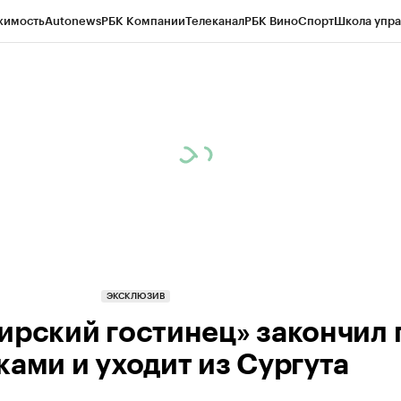
жимость
Autonews
РБК Компании
Телеканал
РБК Вино
Спорт
Школа упра
ипто
РБК Бизнес-среда
Дискуссионный клуб
Исследования
Кредитные 
Экономика
Бизнес
Технологии и медиа
Финансы
Рынок наличной валю
ЭКСКЛЮЗИВ
ирский гостинец» закончил 
ками и уходит из Сургута