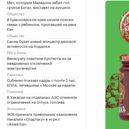
Мяч, которым Марадона забил гол
«рукой Бога», выставят на аукцион
Общество
В Красноярском крае начали поиски
семьи с ребенком, пропавшей на реке
Кан
Общество
Каким будет новый эпицентр деловой
активности на Ходынке
РБК и Stone
Венесуэлу охватили протесты из-за
ежедневных отключений
электроэнергии
Политика
Собянин показал кадры с почти 2 тыс.
БПЛА, летевшими к Москве за неделю
Политика
В Хакасии на отдельных АЗС отменили
ограничения на отпуск топлива
Экономика
ЭСК признала правильным назначение
пенальти «Спартаку» в игре с
«Ахматом»