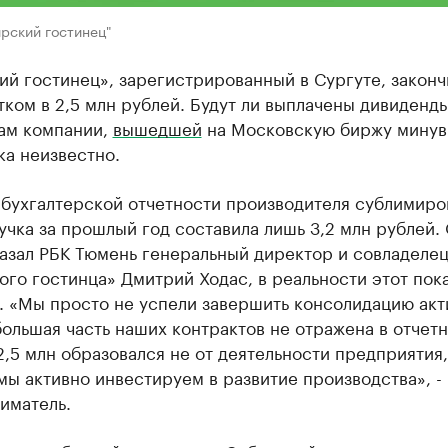
рский гостинец"
й гостинец», зарегистрированный в Сургуте, законч
тком в 2,5 млн рублей. Будут ли выплачены дивиденд
ам компании,
вышедшей
на Московскую биржу мину
ка неизвестно.
 бухгалтерской отчетности производителя сублимир
учка за прошлый год составила лишь 3,2 млн рублей.
азал РБК Тюмень генеральный директор и совладеле
го гостинца» Дмитрий Ходас, в реальности этот пок
. «Мы просто не успели завершить консолидацию акт
ольшая часть наших контрактов не отражена в отчетн
2,5 млн образовался не от деятельности предприятия,
 мы активно инвестируем в развитие производства», -
иматель.