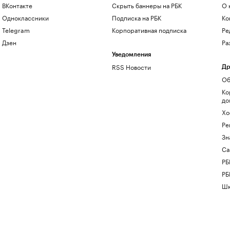
ВКонтакте
Скрыть баннеры на РБК
О 
Одноклассники
Подписка на РБК
Ко
Telegram
Корпоративная подписка
Ре
Дзен
Ра
Уведомления
RSS Новости
Др
Об
Ко
до
Хо
Ре
Зн
Са
РБ
РБ
Шк