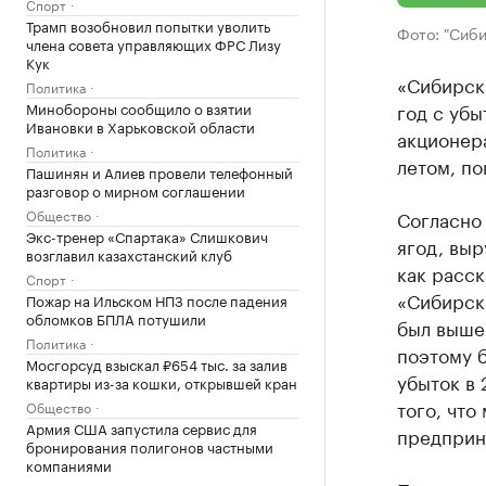
Спорт
Трамп возобновил попытки уволить
Фото: "Сиби
члена совета управляющих ФРС Лизу
Кук
«Сибирски
Политика
Минобороны сообщило о взятии
год с убы
Ивановки в Харьковской области
акционер
Политика
летом, по
Пашинян и Алиев провели телефонный
разговор о мирном соглашении
Общество
Согласно
Экс-тренер «Спартака» Слишкович
ягод, выр
возглавил казахстанский клуб
как расск
Спорт
«Сибирско
Пожар на Ильском НПЗ после падения
обломков БПЛА потушили
был выше
Политика
поэтому б
Мосгорсуд взыскал ₽654 тыс. за залив
убыток в 
квартиры из-за кошки, открывшей кран
того, что
Общество
Армия США запустила сервис для
предприн
бронирования полигонов частными
компаниями