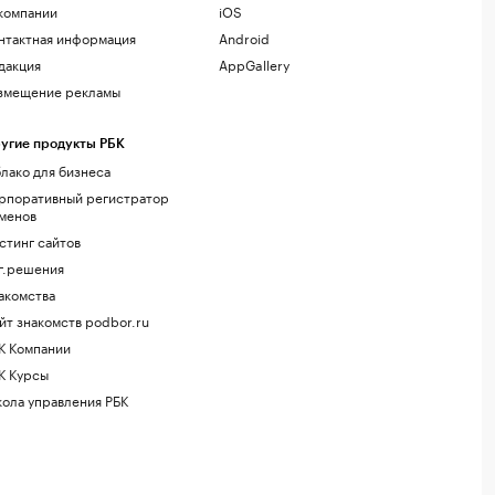
компании
iOS
нтактная информация
Android
дакция
AppGallery
змещение рекламы
угие продукты РБК
лако для бизнеса
рпоративный регистратор
менов
стинг сайтов
г.решения
акомства
йт знакомств podbor.ru
К Компании
К Курсы
ола управления РБК