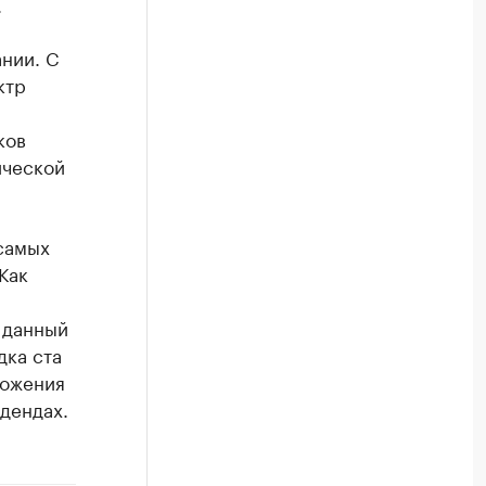
.
нии. С
ктр
ков
ической
самых
 Как
 данный
дка ста
ложения
идендах.