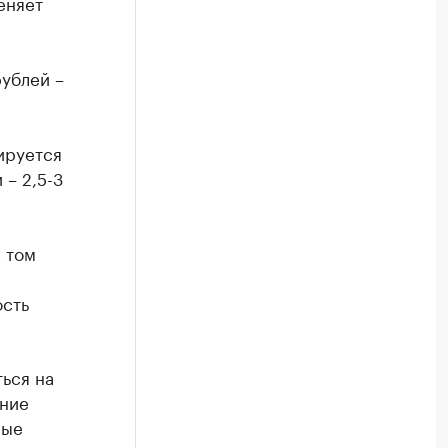
еняет
рублей –
ируется
– 2,5-3
 том
ость
ься на
ение
ные