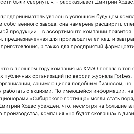
сети были свернуты», - рассказывает Дмитрий Ходас
 предприниматель уверен в успешном будущем компа
м собственного завода, она намерена расширить спе
мой продукции – в ассортименте компании появится
, предназначенная для производителей каш и завтра
 приготовления, а также для предприятий фармацевт
что в прошлом году компания из ХМАО попала в топ 
х публичных организаций
по версии журнала Forbes
.
 организации, занимающиеся подобным бизнесом, не
я работать с акциями. По имеющейся информации, на
кционерами «Сибирского гостинца» могли стать поря
Дмитрий Ходас убежден, что, несмотря на большие в
е производства, компания «не будет скованна» в див