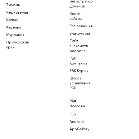
регистратор
Тюмень
доменов
Черноземье
Хостинг
сайтов
Кавказ
Рег.решения
Карелия
Знакомства
Мурманск
Сайт
Приморский
знакомств
край
podbor.ru
РБК
Компании
РБК Курсы
Школа
управления
РБК
РБК
Новости
iOS
Android
AppGallery