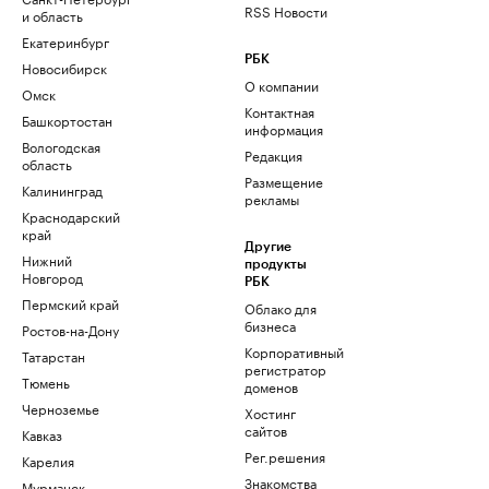
RSS Новости
и область
Екатеринбург
РБК
Новосибирск
О компании
Омск
Контактная
Башкортостан
информация
Вологодская
Редакция
область
Размещение
Калининград
рекламы
Краснодарский
край
Другие
Нижний
продукты
Новгород
РБК
Пермский край
Облако для
бизнеса
Ростов-на-Дону
Корпоративный
Татарстан
регистратор
Тюмень
доменов
Черноземье
Хостинг
сайтов
Кавказ
Рег.решения
Карелия
Знакомства
Мурманск