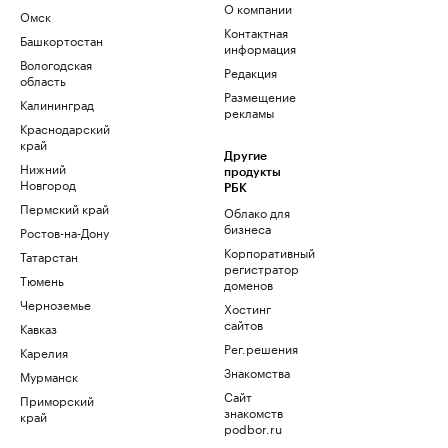
О компании
Омск
Контактная
Башкортостан
информация
Вологодская
Редакция
область
Размещение
Калининград
рекламы
Краснодарский
край
Другие
Нижний
продукты
Новгород
РБК
Пермский край
Облако для
бизнеса
Ростов-на-Дону
Корпоративный
Татарстан
регистратор
Тюмень
доменов
Черноземье
Хостинг
сайтов
Кавказ
Рег.решения
Карелия
Знакомства
Мурманск
Сайт
Приморский
знакомств
край
podbor.ru