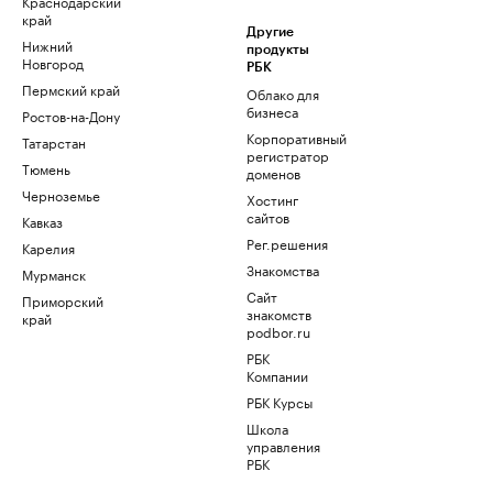
Краснодарский
край
Другие
Нижний
продукты
Новгород
РБК
Пермский край
Облако для
бизнеса
Ростов-на-Дону
Корпоративный
Татарстан
регистратор
Тюмень
доменов
Черноземье
Хостинг
сайтов
Кавказ
Рег.решения
Карелия
Знакомства
Мурманск
Сайт
Приморский
знакомств
край
podbor.ru
РБК
Компании
РБК Курсы
Школа
управления
РБК