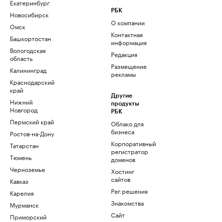
Екатеринбург
РБК
Новосибирск
О компании
Омск
Контактная
Башкортостан
информация
Вологодская
Редакция
область
Размещение
Калининград
рекламы
Краснодарский
край
Другие
Нижний
продукты
Новгород
РБК
Пермский край
Облако для
бизнеса
Ростов-на-Дону
Корпоративный
Татарстан
регистратор
Тюмень
доменов
Черноземье
Хостинг
сайтов
Кавказ
Рег.решения
Карелия
Знакомства
Мурманск
Сайт
Приморский