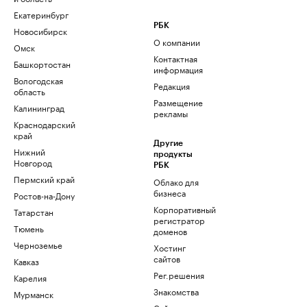
Екатеринбург
РБК
Новосибирск
О компании
Омск
Контактная
Башкортостан
информация
Вологодская
Редакция
область
Размещение
Калининград
рекламы
Краснодарский
край
Другие
Нижний
продукты
Новгород
РБК
Пермский край
Облако для
бизнеса
Ростов-на-Дону
Корпоративный
Татарстан
регистратор
Тюмень
доменов
Черноземье
Хостинг
сайтов
Кавказ
Рег.решения
Карелия
Знакомства
Мурманск