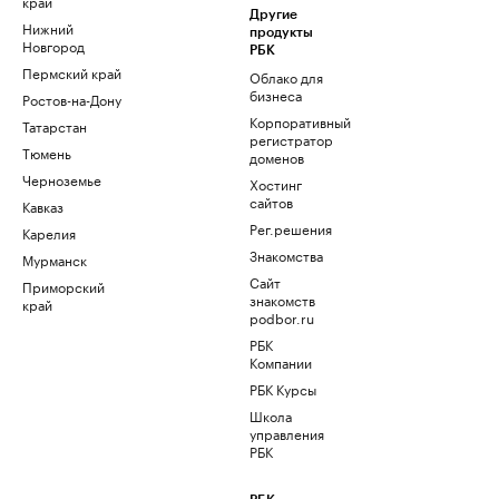
край
Другие
Нижний
продукты
Новгород
РБК
Пермский край
Облако для
бизнеса
Ростов-на-Дону
Корпоративный
Татарстан
регистратор
Тюмень
доменов
Черноземье
Хостинг
сайтов
Кавказ
Рег.решения
Карелия
Знакомства
Мурманск
Сайт
Приморский
знакомств
край
podbor.ru
РБК
Компании
РБК Курсы
Школа
управления
РБК