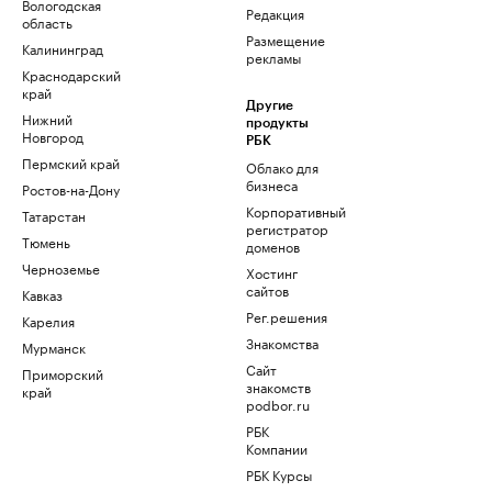
Вологодская
Редакция
область
Размещение
Калининград
рекламы
Краснодарский
край
Другие
Нижний
продукты
Новгород
РБК
Пермский край
Облако для
бизнеса
Ростов-на-Дону
Корпоративный
Татарстан
регистратор
Тюмень
доменов
Черноземье
Хостинг
сайтов
Кавказ
Рег.решения
Карелия
Знакомства
Мурманск
Сайт
Приморский
знакомств
край
podbor.ru
РБК
Компании
РБК Курсы