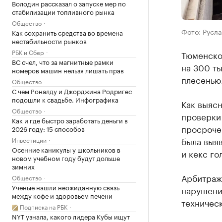
Володин рассказал о запуске мер по
стабилизации топливного рынка
Общество
Фото: Русла
Как сохранить средства во времена
нестабильности рынков
РБК и Сбер
Тюменско
ВС счел, что за магнитные рамки
на 300 ты
номеров машин нельзя лишать прав
плесенью.
Общество
С чем Роналду и Джорджина Родригес
подошли к свадьбе. Инфографика
Как выясн
Общество
проверки
Как и где быстро заработать деньги в
просроче
2026 году: 15 способов
была выя
Инвестиции
Осенние каникулы у школьников в
и кекс го
новом учебном году будут дольше
зимних
Арбитраж
Общество
Ученые нашли неожиданную связь
нарушени
между кофе и здоровьем печени
техничес
Подписка на РБК
NYT узнала, какого лидера Кубы ищут