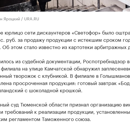
н Яроцкий / URA.RU
е юрлицо сети дискаунтеров «Светофор» было оштр
с. руб. за продажу продукции с истекшим сроком го
 Об этом стало известно из картотеки арбитражных д
илось из судебной документации, Роспотребнадзор в
 филиала на улице Камчатской обнаружил заплесенев
нный творожок с клубникой. В филиале в Голышманов
влена просроченная продукция: готовый завтрак «Бо
лландский с шоколадной крошкой.
ный суд Тюменской области признал организацию ви
и требований к реализации продукции, установленны
ким регламентом Таможенного союза.