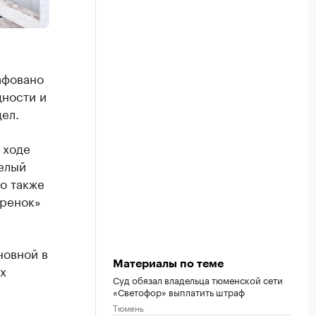
афовано
дности и
ел.
 ходе
елый
о также
дренок»
новной в
Материалы по теме
х
Суд обязал владельца тюменской сети
«Светофор» выплатить штраф
Тюмень