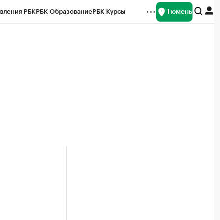
Тюмень
вления РБК
РБК Образование
РБК Курсы
рейтинги
Франшизы
Газета
Спецпроекты СПб
ты