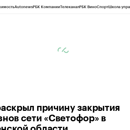
жимость
Autonews
РБК Компании
Телеканал
РБК Вино
Спорт
Школа упра
ипто
РБК Бизнес-среда
Дискуссионный клуб
Исследования
Кредитные 
Экономика
Бизнес
Технологии и медиа
Финансы
Рынок наличной валю
раскрыл причину закрытия
знов сети «Светофор» в
нской области