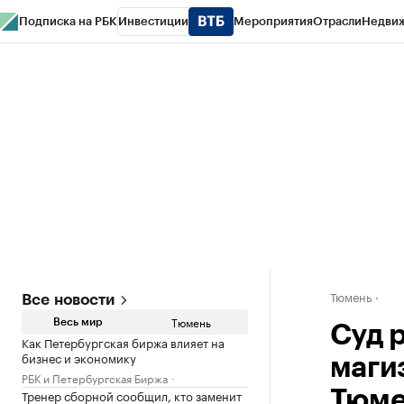
Подписка на РБК
Инвестиции
Мероприятия
Отрасли
Недви
РБК Life
Тренды
Визионеры
Национальные проекты
Город
Стиль
Кр
Конференции СПб
Спецпроекты
Проверка контрагентов
Политика
Тюмень
Все новости
Тюмень
Весь мир
Суд 
Как Петербургская биржа влияет на
бизнес и экономику
маги
РБК и Петербургская Биржа
Тренер сборной сообщил, кто заменит
Тюме