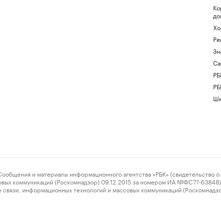
Ко
до
Хо
Ре
Зн
Са
РБ
РБ
Шк
ения и материалы информационного агентства «РБК» (свидетельство о 
овых коммуникаций (Роскомнадзор) 09.12.2015 за номером ИА №ФС77-63848) 
 связи, информационных технологий и массовых коммуникаций (Роскомнадз