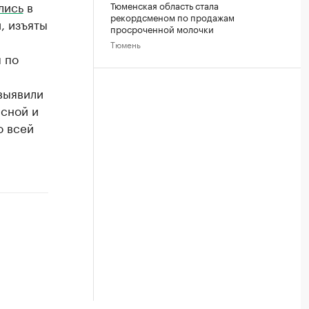
лись
в
Тюменская область стала
рекордсменом по продажам
, изъяты
просроченной молочки
Тюмень
 по
выявили
ясной и
о всей