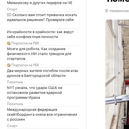
Мельникову и других лидеров на ЧЕ
Спорт
В тюменски
✍🏻 Сколько вам стоит привычка искать
идеальное решение? Проверьте себя
Из крайности в крайности: как ведут
себя конфликтные личности
Подписка на РБК
Мозги для робота. Как создание
физического ИИ стало трендом для
стартапов
Подписка на РБК
Два мирных жителя погибли после атак
дронов в Белгородской области
Политика
NYT узнала, что удары США не
остановили развитие ядерной
программы Ирана
Политика
Международная федерация
скейтбординга сняла все ограничения
с россиян
Спорт