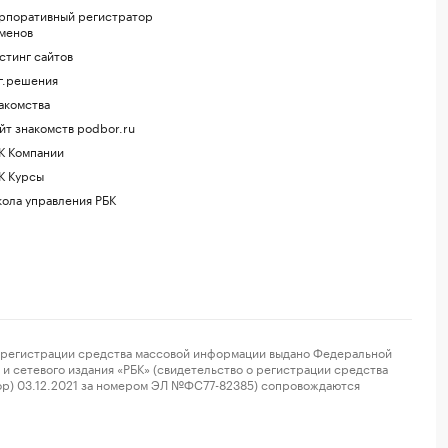
рпоративный регистратор
менов
стинг сайтов
г.решения
акомства
йт знакомств podbor.ru
К Компании
К Курсы
ола управления РБК
регистрации средства массовой информации выдано Федеральной
и сетевого издания «РБК» (свидетельство о регистрации средства
ор) 03.12.2021 за номером ЭЛ №ФС77-82385) сопровождаются