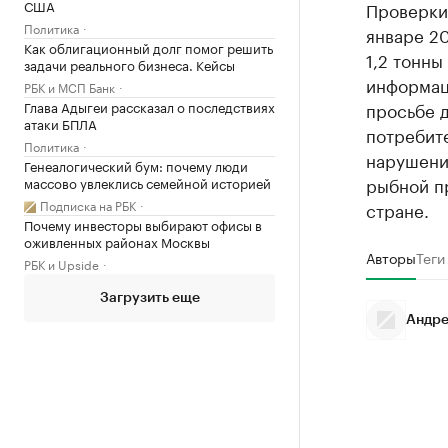
США
Проверки
Политика
январе 20
Как облигационный долг помог решить
1,2 тонны
задачи реального бизнеса. Кейсы
информац
РБК и МСП Банк
Глава Адыгеи рассказал о последствиях
просьбе 
атаки БПЛА
потребит
Политика
нарушения
Генеалогический бум: почему люди
рыбной п
массово увлеклись семейной историей
Подписка на РБК
стране.
Почему инвесторы выбирают офисы в
оживленных районах Москвы
Авторы
Теги
РБК и Upside
Загрузить еще
Андре