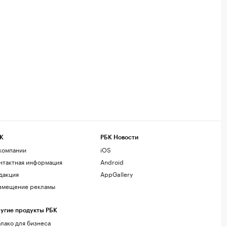
К
РБК Новости
компании
iOS
нтактная информация
Android
дакция
AppGallery
змещение рекламы
угие продукты РБК
лако для бизнеса