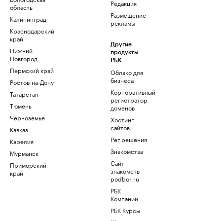
Редакция
область
Размещение
Калининград
рекламы
Краснодарский
край
Другие
Нижний
продукты
Новгород
РБК
Пермский край
Облако для
бизнеса
Ростов-на-Дону
Корпоративный
Татарстан
регистратор
Тюмень
доменов
Черноземье
Хостинг
сайтов
Кавказ
Рег.решения
Карелия
Знакомства
Мурманск
Сайт
Приморский
знакомств
край
podbor.ru
РБК
Компании
РБК Курсы