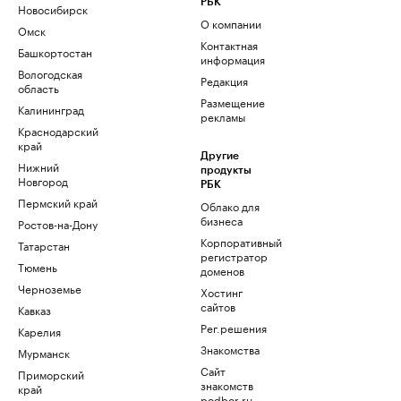
РБК
Новосибирск
О компании
Омск
Контактная
Башкортостан
информация
Вологодская
Редакция
область
Размещение
Калининград
рекламы
Краснодарский
край
Другие
Нижний
продукты
Новгород
РБК
Пермский край
Облако для
бизнеса
Ростов-на-Дону
Корпоративный
Татарстан
регистратор
Тюмень
доменов
Черноземье
Хостинг
сайтов
Кавказ
Рег.решения
Карелия
Знакомства
Мурманск
Сайт
Приморский
знакомств
край
podbor.ru