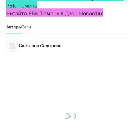
РБК Тюмень
Читайте РБК Тюмень в Дзен.Новостях
Авторы
Теги
Светлана Садырина