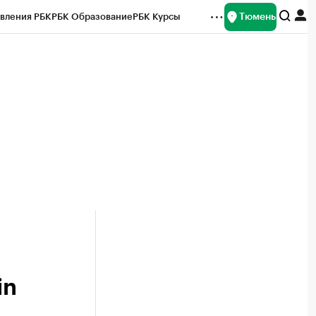
Тюмень
вления РБК
РБК Образование
РБК Курсы
рейтинги
Франшизы
Газета
Спецпроекты СПб
ты
in