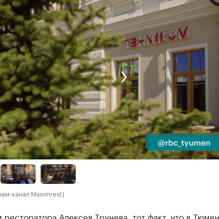
рам-канал Maximrest)
 ресторатора Алексея Трунева, тот факт, что в Тюмен