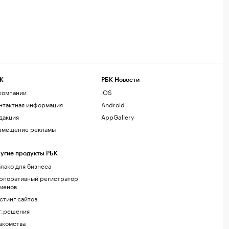
К
РБК Новости
компании
iOS
нтактная информация
Android
дакция
AppGallery
змещение рекламы
угие продукты РБК
лако для бизнеса
рпоративный регистратор
менов
стинг сайтов
г.решения
акомства