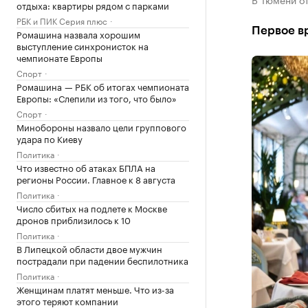
отдыха: квартиры рядом с парками
РБК и ПИК Серия плюс
Первое в
Ромашина назвала хорошим
выступление синхронисток на
чемпионате Европы
Спорт
Ромашина — РБК об итогах чемпионата
Европы: «Слепили из того, что было»
Спорт
Минобороны назвало цели группового
удара по Киеву
Политика
Что известно об атаках БПЛА на
регионы России. Главное к 8 августа
Политика
Число сбитых на подлете к Москве
дронов приблизилось к 10
Политика
В Липецкой области двое мужчин
пострадали при падении беспилотника
Политика
Женщинам платят меньше. Что из-за
этого теряют компании