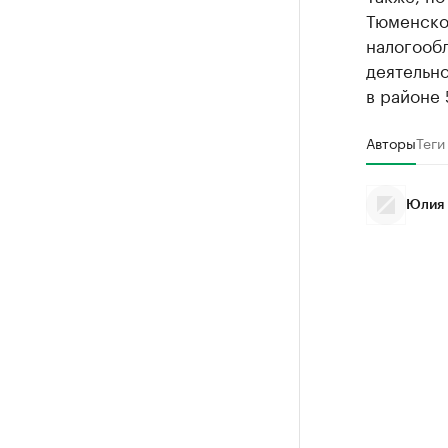
Тюменско
налогооб
деятельно
в районе 
Авторы
Теги
Юлия 