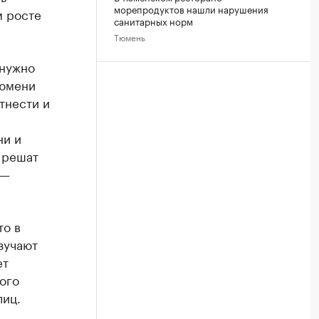
морепродуктов нашли нарушения
м росте
санитарных норм
Тюмень
 нужно
Тюмени
тнести и
ни и
 решат
 —
то в
зучают
ет
ого
лиц.