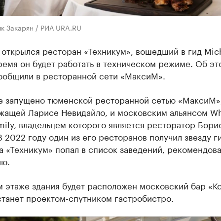
к Закарян / РИА URA.RU
открылся ресторан «Техникум», вошедший в гид Mich
емя он будет работать в техническом режиме. Об эт
ообщили в ресторанной сети «МаксиМ».
е запущено тюменской ресторанной сетью «МаксиМ»
жащей Ларисе Невидайло, и московским альянсом Wh
mily, владельцем которого является ресторатор Бори
В 2022 году один из его ресторанов получил звезду г
 а «Техникум» попал в список заведений, рекомендов
ю.
м этаже здания будет расположен московский бар «К
станет проектом-спутником гастробистро.