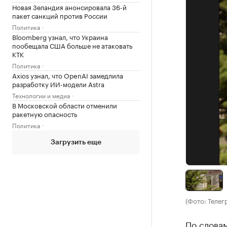
Новая Зеландия анонсировала 36-й
пакет санкций против России
Политика
Bloomberg узнал, что Украина
пообещала США больше не атаковать
КТК
Политика
Axios узнал, что OpenAI замедлила
разработку ИИ-модели Astra
Технологии и медиа
В Московской области отменили
ракетную опасность
Политика
Загрузить еще
(Фото: Телег
По словам