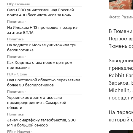
Образование
Силы ПВО уничтожили над Россией
почти 400 беспилотников за ночь
Фото: Разми
Политика
На Ильском НПЗ произошел пожар из-
В Тюмени 
за атаки БПЛА
Первое вр
Политика
На подлете к Москве уничтожили три
Тюмень с
беспилотника
Политика
Заведени
Как Ходынка стала новым центром
принадле
притяжения
РБК и Stone
Rabbit Fa
Над Ростовской областью перехватили
Зарьков. 
более 30 беспилотников
Michelin,
Политика
посещени
Украинские дроны атаковали
промпредприятие в Самарской
области
На перво
Политика
который 
Зачем смартфону телеобъектив, 200
Мп и большой сенсор
РБК и Huawei