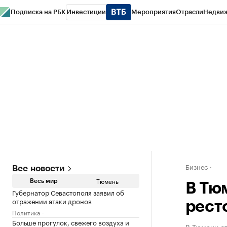
Подписка на РБК
Инвестиции
Мероприятия
Отрасли
Недви
РБК Life
Тренды
Визионеры
Национальные проекты
Город
Стиль
Кр
Конференции СПб
Спецпроекты
Проверка контрагентов
Политика
Бизнес
Все новости
Тюмень
Весь мир
В Тю
Губернатор Севастополя заявил об
отражении атаки дронов
рест
Политика
Больше прогулок, свежего воздуха и
В Тюмени о