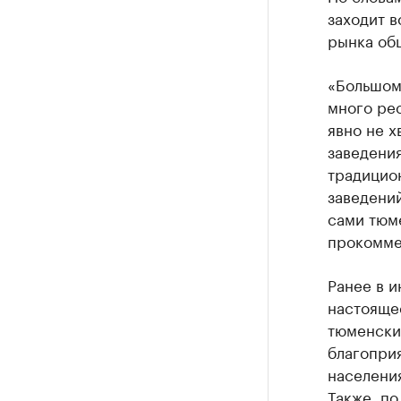
заходит в
рынка об
«Большом
много рес
явно не х
заведени
традицион
заведени
сами тюм
прокомме
Ранее в 
настояще
тюменски
благоприя
населения
Также, по