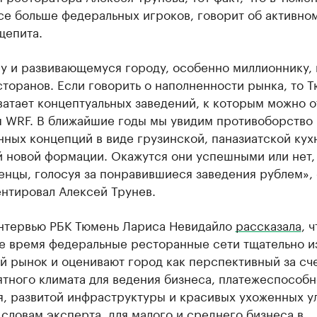
се больше федеральных игроков, говорит об активно
щепита.
у и развивающемуся городу, особенно миллионнику,
торанов. Если говорить о наполненности рынка, то 
ватает концептуальных заведений, к которым можно о
я WRF. В ближайшие годы мы увидим противоборство
ных концепций в виде грузинской, паназиатской кух
й новой формации. Окажутся они успешными или нет,
енцы, голосуя за понравившиеся заведения рублем»,
нтировал Алексей Трунев.
интервью РБК Тюмень Лариса Невидайло
рассказала
, ч
е время федеральные ресторанные сети тщательно и
й рынок и оценивают город как перспективный за сч
тного климата для ведения бизнеса, платежеспособн
, развитой инфраструктуры и красивых ухоженных у
 словам эксперта, для малого и среднего бизнеса в