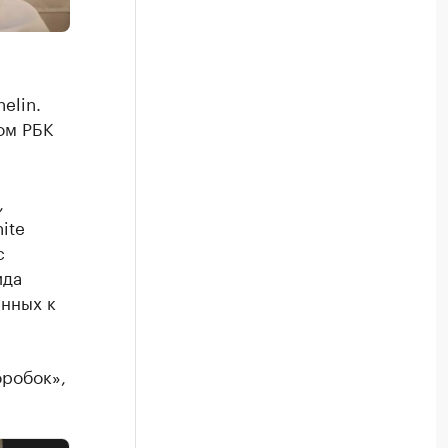
elin.
ом РБК
,
ite
с
ида
анных к
оробок»,