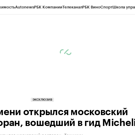
жимость
Autonews
РБК Компании
Телеканал
РБК Вино
Спорт
Школа упра
ипто
РБК Бизнес-среда
Дискуссионный клуб
Исследования
Кредитные 
Экономика
Бизнес
Технологии и медиа
Финансы
Рынок наличной валю
ЭКСКЛЮЗИВ
мени открылся московский
оран, вошедший в гид Michel
ткрылся московский ресторан «Техникум»