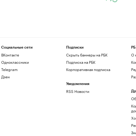
Социальные сети
Подписки
РБ
ВКонтакте
Скрыть баннеры на РБК
О 
Одноклассники
Подписка на РБК
Ко
Telegram
Корпоративная подписка
Ре
Дзен
Ра
Уведомления
RSS Новости
Др
Об
Ко
до
Хо
Ре
Зн