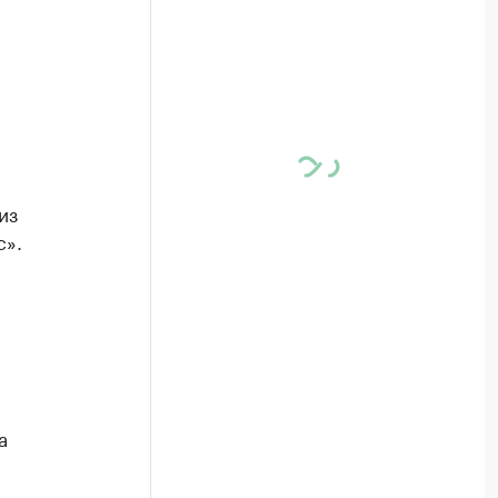
из
. ​
е
а