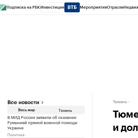
Подписка на РБК
Инвестиции
Мероприятия
Отрасли
Недви
РБК Life
Тренды
Визионеры
Национальные проекты
Город
Стиль
Кр
Конференции СПб
Спецпроекты
Проверка контрагентов
Политика
Тюмень
Все новости
Тюмень
Весь мир
Тюме
В МИД России заявили об оказании
Румынией прямой военной помощи
и дол
Украине
Политика