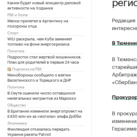
регио
Каким будет новый эпицентр деловой
активности на Ходынке
РБК и Stone
Редакция
Месси прилетел в Аргентину на
похороны отца
интересны
Спорт
WSJ раскрыла, чем Куба заменяет
топливо на фоне энергокризиса
В Тюмени 
Политика
Подросток стал жертвой мошенников.
В Тюменск
План для родителей в первые 24 часа
старейши
Подписка на РБК
Арбитраж
Минобороны сообщило о взятии
Васютинского и Торецкого в ДНР
«Сбербан
Политика
В Сеуте оценили число оставшихся
нелегальных мигрантов из Марокко
Прокурор
Общество
В Британии изменили энергопроект на
В прокур
£430 млн из-за «могилы» эльфа Добби
изменени
Экономика
Герасиме
Финляндия отказалась передать
Украине ракеты Patriot