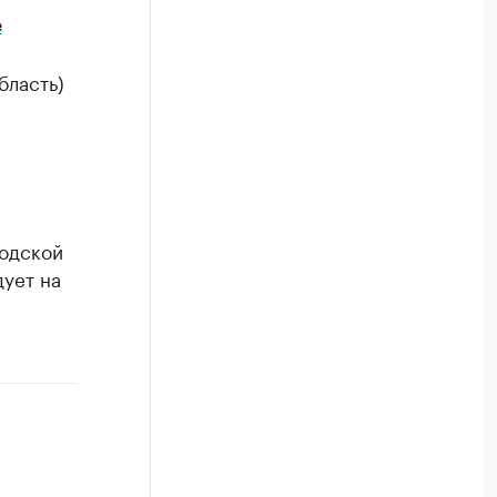
е
бласть)
родской
дует на