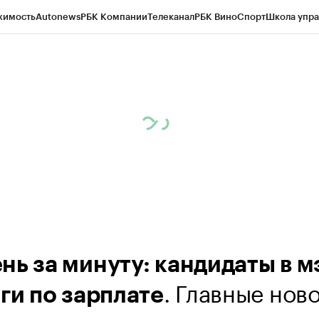
жимость
Autonews
РБК Компании
Телеканал
РБК Вино
Спорт
Школа упра
ипто
РБК Бизнес-среда
Дискуссионный клуб
Исследования
Кредитные 
Экономика
Бизнес
Технологии и медиа
Финансы
Рынок наличной валю
нь за минуту: кандидаты в 
. Главные нов
ги по зарплате