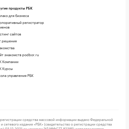
угие продукты РБК
лако для бизнеса
рпоративный регистратор
менов
стинг сайтов
г.решения
акомства
йт знакомств podbor.ru
К Компании
К Курсы
ола управления РБК
регистрации средства массовой информации выдано Федеральной
и сетевого издания «РБК» (свидетельство о регистрации средства
ор) 03.12.2021 за номером ЭЛ №ФС77-82385) сопровождаются