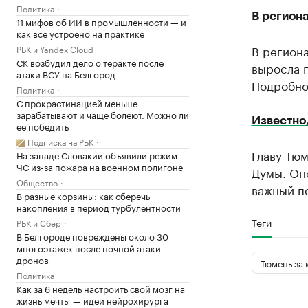
Политика
В регион
11 мифов об ИИ в промышленности — и
как все устроено на практике
В регион
РБК и Yandex Cloud
СК возбудил дело о теракте после
выросла п
атаки ВСУ на Белгород
Подробно
Политика
С прокрастинацией меньше
зарабатывают и чаще болеют. Можно ли
Известно,
ее победить
Подписка на РБК
Главу Тю
На западе Словакии объявили режим
ЧС из-за пожара на военном полигоне
Думы. Оно
Общество
важный по
В разные корзины: как сберечь
накопления в период турбулентности
Теги
РБК и Сбер
В Белгороде повреждены около 30
многоэтажек после ночной атаки
дронов
Тюмень за 
Политика
Как за 6 недель настроить свой мозг на
жизнь мечты — идеи нейрохирурга