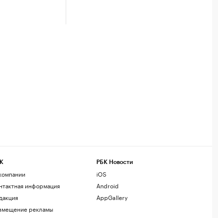
К
РБК Новости
компании
iOS
нтактная информация
Android
дакция
AppGallery
змещение рекламы