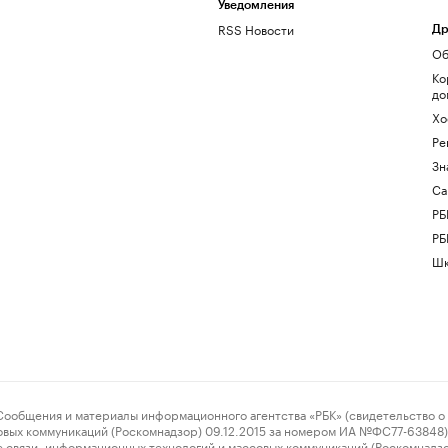
Уведомления
RSS Новости
Др
Об
Ко
до
Хо
Ре
Зн
Са
РБ
РБ
Шк
ения и материалы информационного агентства «РБК» (свидетельство о 
овых коммуникаций (Роскомнадзор) 09.12.2015 за номером ИА №ФС77-63848) 
 связи, информационных технологий и массовых коммуникаций (Роскомнадз