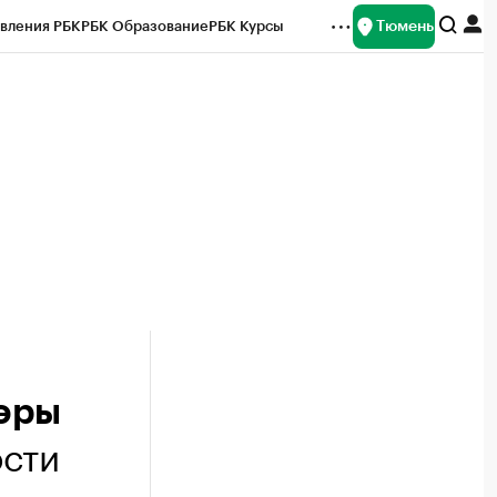
Тюмень
вления РБК
РБК Образование
РБК Курсы
рейтинги
Франшизы
Газета
Спецпроекты СПб
ты
мэры
ости