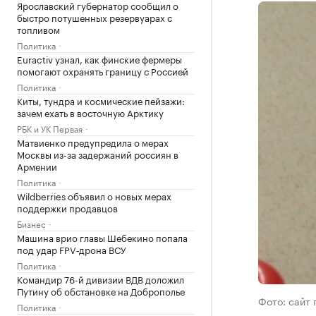
Ярославский губернатор сообщил о
быстро потушенных резервуарах с
топливом
Политика
Euractiv узнал, как финские фермеры
помогают охранять границу с Россией
Политика
Киты, тундра и космические пейзажи:
зачем ехать в восточную Арктику
РБК и УК Первая
Матвиенко предупредила о мерах
Москвы из-за задержаний россиян в
Армении
Политика
Wildberries объявил о новых мерах
поддержки продавцов
Бизнес
Машина врио главы Шебекино попала
под удар FPV‑дрона ВСУ
Политика
Командир 76-й дивизии ВДВ доложил
Путину об обстановке на Доброполье
Фото: сайт
Политика