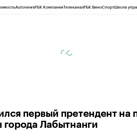
жимость
Autonews
РБК Компании
Телеканал
РБК Вино
Спорт
Школа упра
ипто
РБК Бизнес-среда
Дискуссионный клуб
Исследования
Кредитные 
Экономика
Бизнес
Технологии и медиа
Финансы
Рынок наличной валю
ился первый претендент на 
ы города Лабытнанги