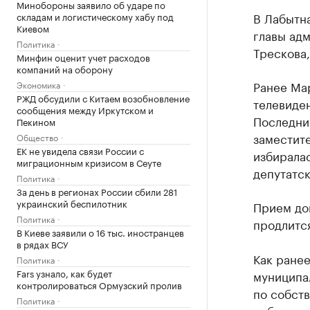
Минобороны заявило об ударе по
В Лабытн
складам и логистическому хабу под
Киевом
главы ад
Политика
Трескова,
Минфин оценит учет расходов
компаний на оборону
Ранее Ма
Экономика
РЖД обсудили с Китаем возобновление
телевиден
сообщения между Иркутском и
Последние
Пекином
заместите
Общество
ЕК не увидела связи России с
избиралас
миграционным кризисом в Сеуте
депутатс
Политика
За день в регионах России сбили 281
украинский беспилотник
Прием до
Политика
продлится
В Киеве заявили о 16 тыс. иностранцев
в рядах ВСУ
Как ране
Политика
Fars узнало, как будет
муниципал
контролироваться Ормузский пролив
по собств
Политика