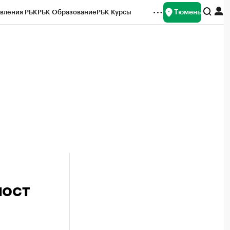
Тюмень
вления РБК
РБК Образование
РБК Курсы
рейтинги
Франшизы
Газета
Спецпроекты СПб
ты
пост