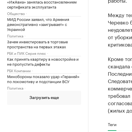
работы.
«ИжАвиа» занялась восстановлением
сертификата эксплуатанта
Общество
Между те
МИД России заявил, что Армения
Черевко 
демонстративно «заигрывает» с
неудовле
Украиной
Политика
от уборки
Зачем инвестировать в торговые
критиков
пространства на первых этажах
РБК и ПИК Серия плюс
Кроме то
Как принять квартиру в новостройке и
не пропустить дефекты
скандала 
РБК Компании
Последний
Минобороны показало удар «Гераней»
Следовате
по локомотиву и подстанции ВСУ
коммерче
Политика
требовал
Загрузить еще
согласова
(жилых до
Теги