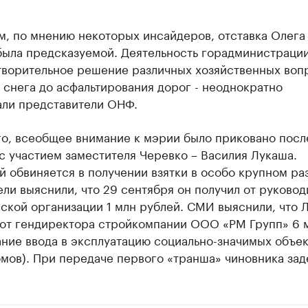
м, по мнению некоторых инсайдеров, отставка Олега
была предсказуемой. Деятельность горадминистрации
творительное решение различных хозяйственных вопр
 снега до асфальтирования дорог - неоднократно
али представители ОНФ.
го, всеобщее внимание к мэрии было приковано посл
с участием заместителя Черевко – Василия Лукаша.
 обвиняется в получении взятки в особо крупном ра
ли выяснили, что 29 сентября он получил от руковод
ской организации 1 млн рублей. СМИ выяснили, что 
 от гендиректора стройкомпании ООО «РМ Групп» 6 м
ние ввода в эксплуатацию социально-значимых объе
мов). При передаче первого «транша» чиновника зад