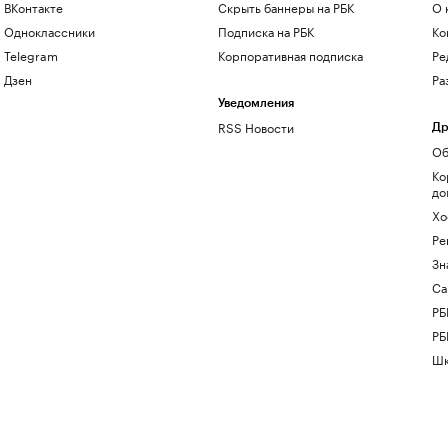
ВКонтакте
Скрыть баннеры на РБК
О 
Одноклассники
Подписка на РБК
Ко
Telegram
Корпоративная подписка
Ре
Дзен
Ра
Уведомления
RSS Новости
Др
Об
Ко
до
Хо
Ре
Зн
Са
РБ
РБ
Шк