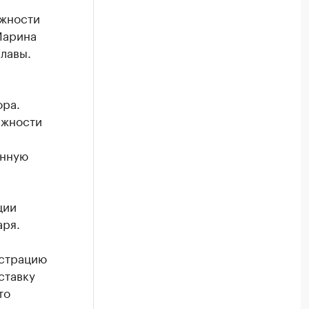
лжности
Марина
лавы.
ора.
лжности
янную
ции
аря.
истрацию
ставку
то