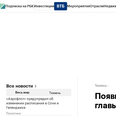
Подписка на РБК
Инвестиции
Мероприятия
Отрасли
Недви
РБК Life
Тренды
Визионеры
Национальные проекты
Город
Стиль
Кр
Конференции СПб
Спецпроекты
Проверка контрагентов
Политика
Тюмень
Все новости
Тюмень
Весь мир
Появ
«Аэрофлот» предупредил об
изменении расписания в Сочи и
глав
Геленджике
Политика