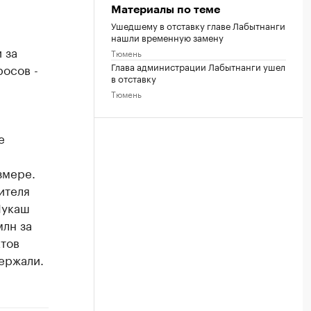
Материалы по теме
Ушедшему в отставку главе Лабытнанги
нашли временную замену
 за
Тюмень
Глава администрации Лабытнанги ушел
осов -
в отставку
Тюмень
е
змере.
ителя
Лукаш
лн за
ктов
ержали.