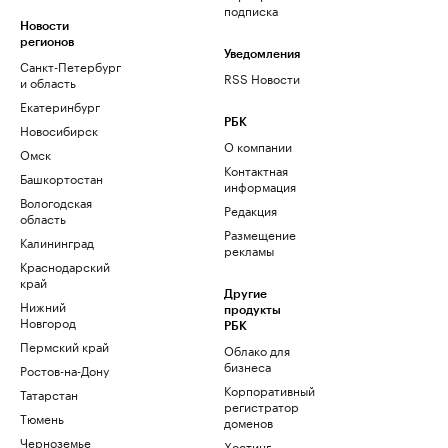
подписка
Новости
регионов
Уведомления
Санкт-Петербург
RSS Новости
и область
Екатеринбург
РБК
Новосибирск
О компании
Омск
Контактная
Башкортостан
информация
Вологодская
Редакция
область
Размещение
Калининград
рекламы
Краснодарский
край
Другие
Нижний
продукты
Новгород
РБК
Пермский край
Облако для
бизнеса
Ростов-на-Дону
Корпоративный
Татарстан
регистратор
Тюмень
доменов
Черноземье
Хостинг