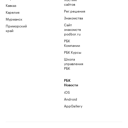
сайтов
Кавказ
Рег.решения
Карелия
Знакомства
Мурманск
Сайт
Приморский
знакомств
край
podbor.ru
РБК
Компании
РБК Курсы
Школа
управления
РБК
РБК
Новости
iOS
Android
AppGallery