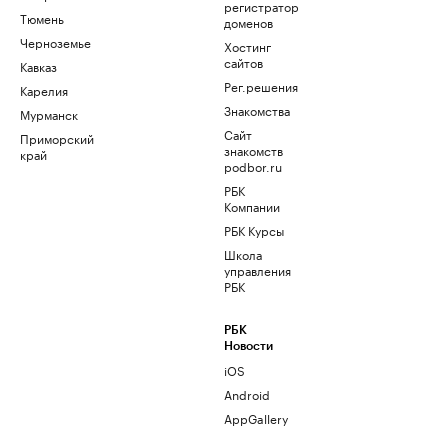
регистратор
Тюмень
доменов
Черноземье
Хостинг
сайтов
Кавказ
Рег.решения
Карелия
Знакомства
Мурманск
Сайт
Приморский
знакомств
край
podbor.ru
РБК
Компании
РБК Курсы
Школа
управления
РБК
РБК
Новости
iOS
Android
AppGallery