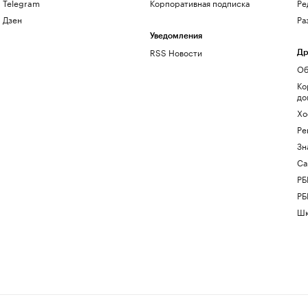
Telegram
Корпоративная подписка
Ре
Дзен
Ра
Уведомления
RSS Новости
Др
Об
Ко
до
Хо
Ре
Зн
Са
РБ
РБ
Шк