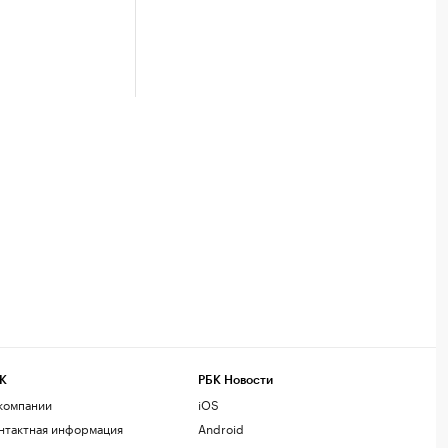
К
РБК Новости
компании
iOS
нтактная информация
Android