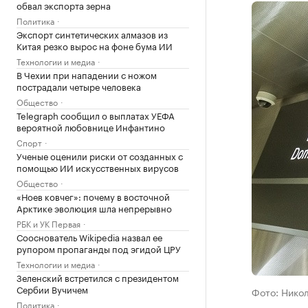
обвал экспорта зерна
Политика
Экспорт синтетических алмазов из
Китая резко вырос на фоне бума ИИ
Технологии и медиа
В Чехии при нападении с ножом
пострадали четыре человека
Общество
Telegraph сообщил о выплатах УЕФА
вероятной любовнице Инфантино
Спорт
Ученые оценили риски от созданных с
помощью ИИ искусственных вирусов
Общество
«Ноев ковчег»: почему в восточной
Арктике эволюция шла непрерывно
РБК и УК Первая
Сооснователь Wikipedia назвал ее
рупором пропаганды под эгидой ЦРУ
Технологии и медиа
Зеленский встретился с президентом
Сербии Вучичем
Фото: Нико
Политика