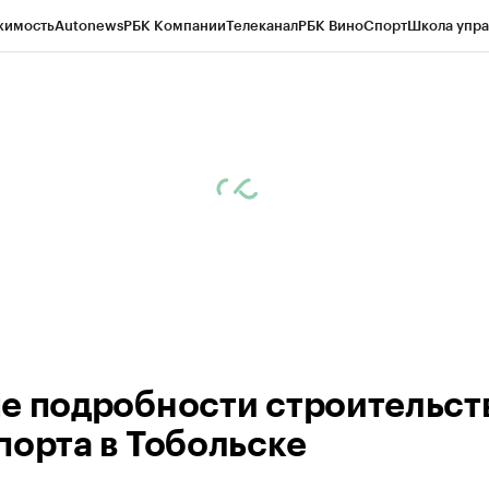
жимость
Autonews
РБК Компании
Телеканал
РБК Вино
Спорт
Школа упра
ипто
РБК Бизнес-среда
Дискуссионный клуб
Исследования
Кредитные 
Экономика
Бизнес
Технологии и медиа
Финансы
Рынок наличной валю
е подробности строительст
порта в Тобольске