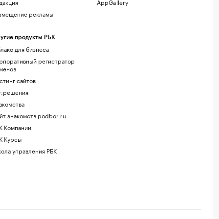
дакция
AppGallery
змещение рекламы
угие продукты РБК
лако для бизнеса
рпоративный регистратор
менов
стинг сайтов
г.решения
акомства
йт знакомств podbor.ru
К Компании
К Курсы
ола управления РБК