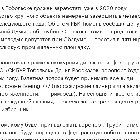
в Тобольске должен заработать уже в 2020 году.
ьство крупного объекта намерены завершить в четве
 следующего года. Об этом РБК Тюмень сообщил депу
ьной Думы Глеб Трубин. Он с коллегами — представи
молодых депутатов при Облдуме — посетил в пятницу
больскую промышленную площадку.
 рассказал в рамках экскурсии директор инфраструк
О «СИБУР Тобольск» Данил Рассказов, аэропорт буде
 году. Взлетная полоса будет принимать все виды
, кроме Boeing 777 (пассажирские лайнеры для авиа
ротяженности, — прим.ред.). На сегодня инвестор и
а воздушной гавани», — рассказал корреспонденту р
 избранник.
том, кому будет принадлежать аэропорт, Трубин отмет
 полосы будут переданы в федеральную собственност
лу рассматривается несколько вариантов: возможно