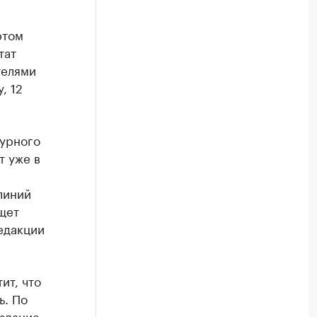
ртом
тат
телями
, 12
турного
т уже в
линий
щет
едакции
ит, что
ь. По
 здание