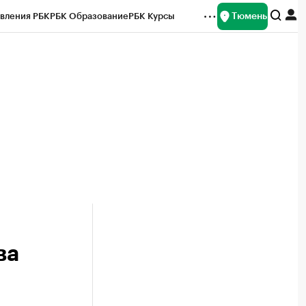
Тюмень
вления РБК
РБК Образование
РБК Курсы
рейтинги
Франшизы
Газета
Спецпроекты СПб
ты
ва