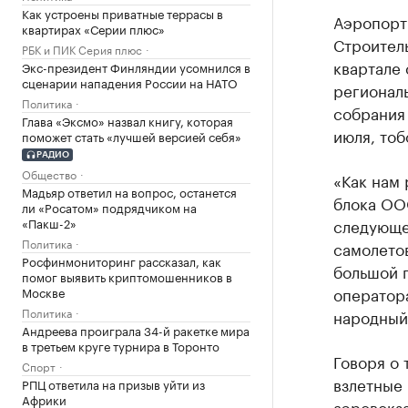
Как устроены приватные террасы в
Аэропорт 
квартирах «Серии плюс»
Строител
РБК и ПИК Серия плюс
квартале
Экс-президент Финляндии усомнился в
сценарии нападения России на НАТО
регионал
Политика
собрания 
Глава «Эксмо» назвал книгу, которая
июля, то
поможет стать «лучшей версией себя»
РАДИО
Общество
«Как нам
Мадьяр ответил на вопрос, останется
блока ОО
ли «Росатом» подрядчиком на
«Пакш-2»
следующем
Политика
самолетов
Росфинмониторинг рассказал, как
большой п
помог выявить криптомошенников в
оператор
Москве
Политика
народный
Андреева проиграла 34-й ракетке мира
в третьем круге турнира в Торонто
Говоря о 
Спорт
взлетные
РПЦ ответила на призыв уйти из
Африки
аэровокза