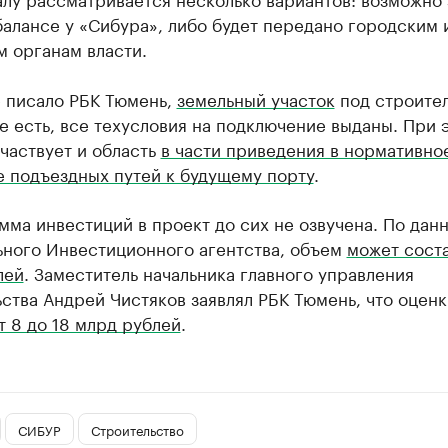
балансе у «Сибура», либо будет передано городским 
 органам власти.
е писало РБК Тюмень,
земельный участок
под строите
е есть, все техусловия на подключение выданы. При 
частвует и область
в части приведения в нормативно
е подъездных путей к будущему порту
.
мма инвестиций в проект до сих не озвучена. По дан
ьного Инвестиционного агентства, объем
может соста
лей
. Заместитель начальника главного управления
ства Андрей Чистяков заявлял РБК Тюмень, что оцен
т 8 до 18 млрд рублей
.
СИБУР
Строительство