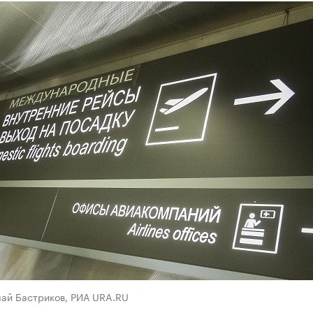
лай Бастриков, РИА URA.RU