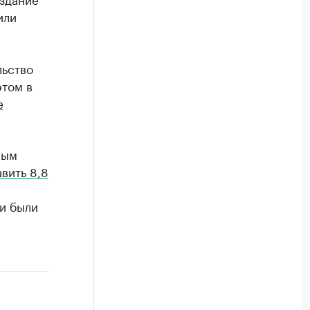
или
льство
этом в
е
ным
вить 8,8
ки были