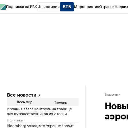
Подписка на РБК
Инвестиции
Мероприятия
Отрасли
Недви
РБК Life
Тренды
Визионеры
Национальные проекты
Город
Стиль
Кр
Конференции СПб
Спецпроекты
Проверка контрагентов
Политика
Тюмень
Все новости
Тюмень
Весь мир
Новы
Испания ввела контроль на границе
для путешественников из Италии
аэро
Политика
Bloomberg узнал, что Украине грозит