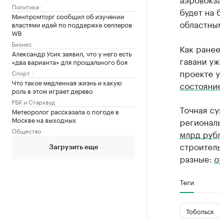
Политика
будет на 
Минпромторг сообщил об изучении
областным
властями идей по поддержке селлеров
WB
Бизнес
Как ране
Александр Усик заявил, что у него есть
гавани уж
«два варианта» для прощального боя
проекте у
Спорт
Что такое медленная жизнь и какую
состояни
роль в этом играет дерево
РБК и Старквуд
Точная су
Метеоролог рассказала о погоде в
Москве на выходных
регионал
Общество
млрд руб
строитель
Загрузить еще
разные:
о
Теги
Тобольск