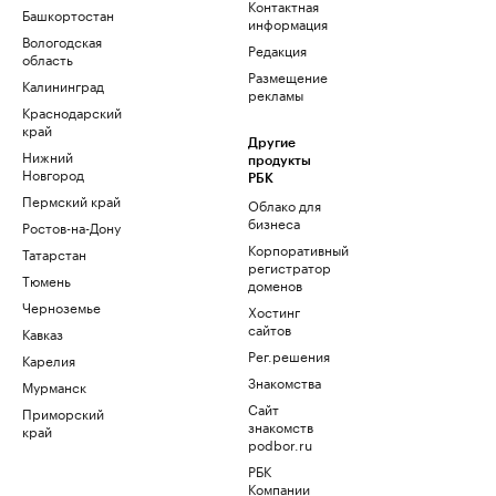
Контактная
Башкортостан
информация
Вологодская
Редакция
область
Размещение
Калининград
рекламы
Краснодарский
край
Другие
Нижний
продукты
Новгород
РБК
Пермский край
Облако для
бизнеса
Ростов-на-Дону
Корпоративный
Татарстан
регистратор
Тюмень
доменов
Черноземье
Хостинг
сайтов
Кавказ
Рег.решения
Карелия
Знакомства
Мурманск
Сайт
Приморский
знакомств
край
podbor.ru
РБК
Компании