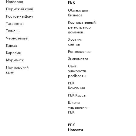
Новгород
РБК
Пермский край
Облако для
бизнеса
Ростов-на-Дону
Корпоративный
Татарстан
регистратор
Тюмень
доменов
Черноземье
Хостинг
сайтов
Кавказ
Рег.решения
Карелия
Знакомства
Мурманск
Сайт
Приморский
знакомств
край
podbor.ru
РБК
Компании
РБК Курсы
Школа
управления
РБК
РБК
Новости