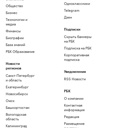
Одноклассники
Общество
Telegram
Бизнес
Дзен
Технологии и
медиа
Финансы
Подписки
Скрыть баннеры
Биографии
на РБК
База знаний
Подписка на РБК
РБК Образование
Корпоративная
подписка
Новости
регионов
Уведомления
Санкт-Петербург
RSS Новости
и область
Екатеринбург
РБК
Новосибирск
О компании
Омск
Контактная
Башкортостан
информация
Вологодская
Редакция
область
Размещение
Калининград
рекламы