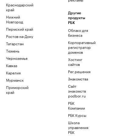
Краснодарский
край
Другие
Нижний
продукты
Новгород
РБК
Пермский край
Облако для
бизнеса
Ростов-на-Дону
Корпоративный
Татарстан
регистратор
Тюмень
доменов
Черноземье
Хостинг
сайтов
Кавказ
Рег.решения
Карелия
Знакомства
Мурманск
Сайт
Приморский
знакомств
край
podbor.ru
РБК
Компании
РБК Курсы
Школа
управления
РБК