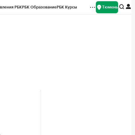
Тюмень
вления РБК
РБК Образование
РБК Курсы
рейтинги
Франшизы
Газета
Спецпроекты СПб
ты
а