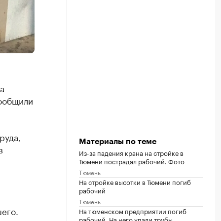
а
сообщили
руда,
Материалы по теме
в
Из-за падения крана на стройке в
Тюмени пострадал рабочий. Фото
Тюмень
На стройке высотки в Тюмени погиб
рабочий
Тюмень
его.
На тюменском предприятии погиб
рабочий. На него упали трубы