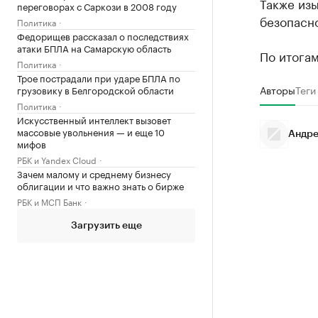
Также из
переговорах с Саркози в 2008 году
безопасно
Политика
Федорищев рассказал о последствиях
атаки БПЛА на Самарскую область
По итога
Политика
Трое пострадали при ударе БПЛА по
Авторы
Теги
грузовику в Белгородской области
Политика
Искусственный интеллект вызовет
массовые увольнения — и еще 10
Андре
мифов
РБК и Yandex Cloud
Зачем малому и среднему бизнесу
облигации и что важно знать о бирже
РБК и МСП Банк
Загрузить еще