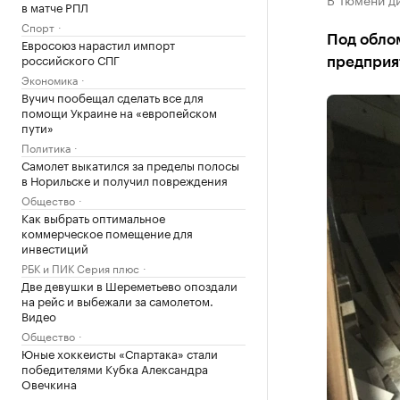
в матче РПЛ
Спорт
Под облом
Евросоюз нарастил импорт
российского СПГ
предприя
Экономика
Вучич пообещал сделать все для
помощи Украине на «европейском
пути»
Политика
Самолет выкатился за пределы полосы
в Норильске и получил повреждения
Общество
Как выбрать оптимальное
коммерческое помещение для
инвестиций
РБК и ПИК Серия плюс
Две девушки в Шереметьево опоздали
на рейс и выбежали за самолетом.
Видео
Общество
Юные хоккеисты «Спартака» стали
победителями Кубка Александра
Овечкина