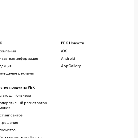
К
РБК Новости
компании
iOS
нтактная информация
Android
дакция
AppGallery
змещение рекламы
угие продукты РБК
лако для бизнеса
рпоративный регистратор
менов
стинг сайтов
г.решения
акомства
йт знакомств podbor.ru