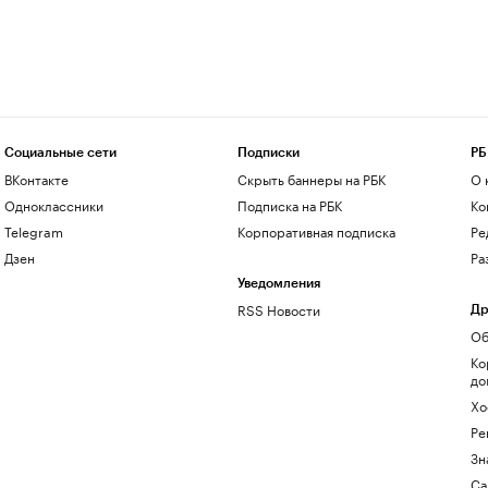
Социальные сети
Подписки
РБ
ВКонтакте
Скрыть баннеры на РБК
О 
Одноклассники
Подписка на РБК
Ко
Telegram
Корпоративная подписка
Ре
Дзен
Ра
Уведомления
RSS Новости
Др
Об
Ко
до
Хо
Ре
Зн
Са