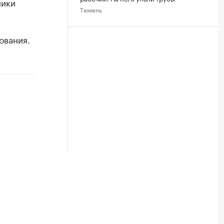
ники
Тюмень
ования.