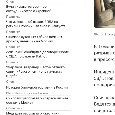
Спорт
Вучич исключил военное
сотрудничество с Украиной
Политика
Что известно об атаках БПЛА на
регионы России. Главное к 8 августа
Политика
Фото: Прок
С начала суток ПВО сбила почти 20
дронов, летевших на Москву
В Тюмени 
Политика
Зеленский сообщил о договоренности
разрыва о
с США по ракетам Patriot
в пресс-
Политика
Умер первый тренер шестикратного
Инцидент 
олимпийского чемпиона гимнаста
Щербо
58/1. Под
Спорт
предприя
История биржевой торговли в России
РБК и Петербургская Биржа
Сейчас на
Синоптик рассказал о «первом визите
осени» в Москву
Ведется 
Общество
свидетеле
Медведев рассказал о «жестких»