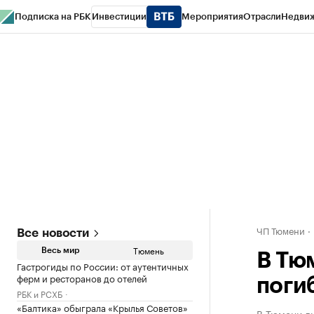
Подписка на РБК
Инвестиции
Мероприятия
Отрасли
Недви
РБК Life
Тренды
Визионеры
Национальные проекты
Город
Стиль
Кр
Конференции СПб
Спецпроекты
Проверка контрагентов
Политика
ЧП Тюмени
Все новости
Тюмень
Весь мир
В Тю
Гастрогиды по России: от аутентичных
ферм и ресторанов до отелей
поги
РБК и РСХБ
«Балтика» обыграла «Крылья Советов»
В Тюмени ди