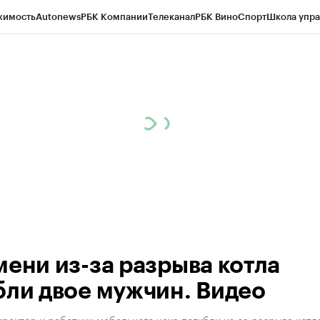
жимость
Autonews
РБК Компании
Телеканал
РБК Вино
Спорт
Школа упра
ипто
РБК Бизнес-среда
Дискуссионный клуб
Исследования
Кредитные 
Экономика
Бизнес
Технологии и медиа
Финансы
Рынок наличной валю
мени из-за разрыва котла
бли двое мужчин. Видео
ректор и работник мебельного цеха погибли из-за разрыва котл