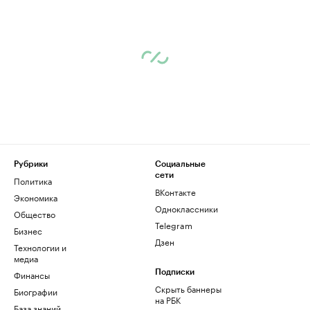
Рубрики
Социальные
сети
Политика
ВКонтакте
Экономика
Одноклассники
Общество
Telegram
Бизнес
Дзен
Технологии и
медиа
Финансы
Подписки
Скрыть баннеры
Биографии
на РБК
База знаний