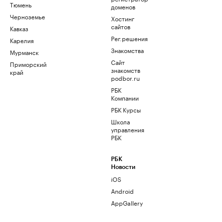
Тюмень
доменов
Черноземье
Хостинг
сайтов
Кавказ
Рег.решения
Карелия
Знакомства
Мурманск
Сайт
Приморский
знакомств
край
podbor.ru
РБК
Компании
РБК Курсы
Школа
управления
РБК
РБК
Новости
iOS
Android
AppGallery