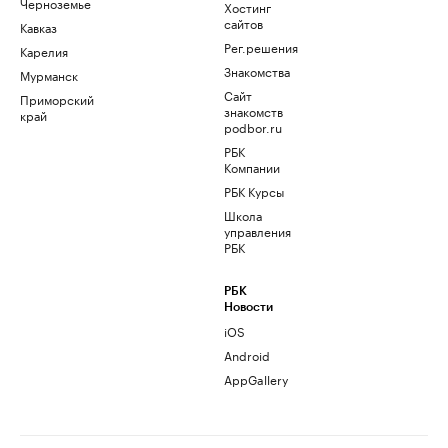
Черноземье
Хостинг
сайтов
Кавказ
Рег.решения
Карелия
Знакомства
Мурманск
Сайт
Приморский
знакомств
край
podbor.ru
РБК
Компании
РБК Курсы
Школа
управления
РБК
РБК
Новости
iOS
Android
AppGallery