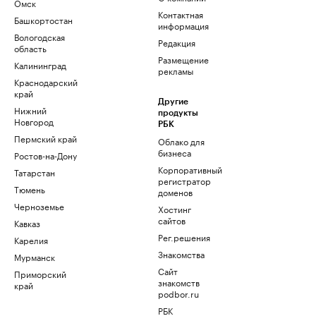
Омск
Контактная
Башкортостан
информация
Вологодская
Редакция
область
Размещение
Калининград
рекламы
Краснодарский
край
Другие
Нижний
продукты
Новгород
РБК
Пермский край
Облако для
бизнеса
Ростов-на-Дону
Корпоративный
Татарстан
регистратор
Тюмень
доменов
Черноземье
Хостинг
сайтов
Кавказ
Рег.решения
Карелия
Знакомства
Мурманск
Сайт
Приморский
знакомств
край
podbor.ru
РБК