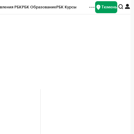
Тюмень
вления РБК
РБК Образование
РБК Курсы
рейтинги
Франшизы
Газета
Спецпроекты СПб
ты