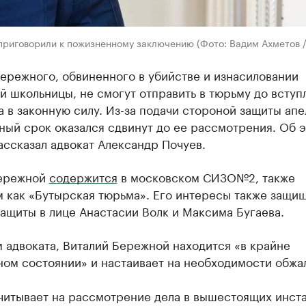
приговорили к пожизненному заключению (Фото: Вадим Ахметов /
ережного, обвиненного в убийстве и изнасиловании
 школьницы, не смогут отправить в тюрьму до вступ
 в законную силу. Из-за подачи стороной защиты ап
ный срок оказался сдвинут до ее рассмотрения. Об 
ссказал адвокат Александр Почуев.
ережной
содержится
в московском СИЗО№2, также
м как «Бутырская тюрьма». Его интересы также защи
ащиты в лице Анастасии Волк и Максима Бугаева.
 адвоката, Виталий Бережной находится «в крайне
ном состоянии» и настаивает на необходимости обжа
читывает на рассмотрение дела в вышестоящих инста