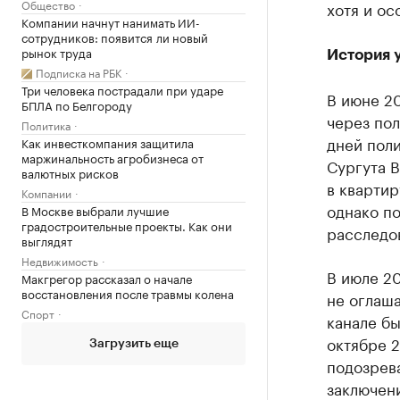
Общество
хотя и ос
Компании начнут нанимать ИИ-
сотрудников: появится ли новый
рынок труда
История 
Подписка на РБК
Три человека пострадали при ударе
В июне 2
БПЛА по Белгороду
через пол
Политика
дней пол
Как инвесткомпания защитила
маржинальность агробизнеса от
Сургута 
валютных рисков
в квартир
Компании
однако п
В Москве выбрали лучшие
градостроительные проекты. Как они
расследо
выглядят
Недвижимость
В июле 2
Макгрегор рассказал о начале
восстановления после травмы колена
не оглаша
Спорт
канале бы
октябре 
Загрузить еще
подозрев
заключен