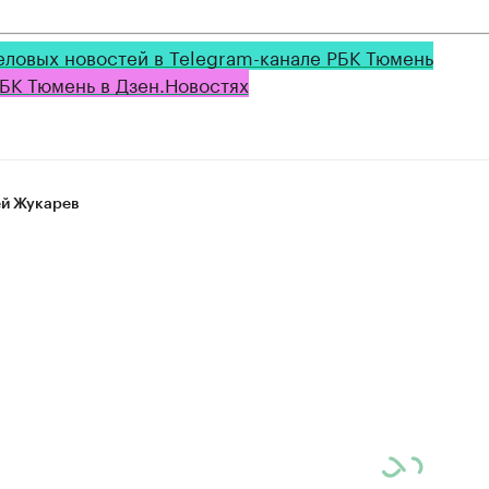
еловых новостей в Telegram-канале РБК Тюмень
БК Тюмень в Дзен.Новостях
й Жукарев