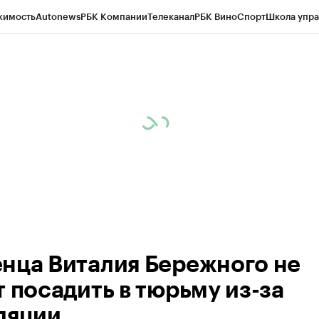
жимость
Autonews
РБК Компании
Телеканал
РБК Вино
Спорт
Школа упра
ипто
РБК Бизнес-среда
Дискуссионный клуб
Исследования
Кредитные 
Экономика
Бизнес
Технологии и медиа
Финансы
Рынок наличной валю
нца Виталия Бережного не
т посадить в тюрьму из-за
ляции