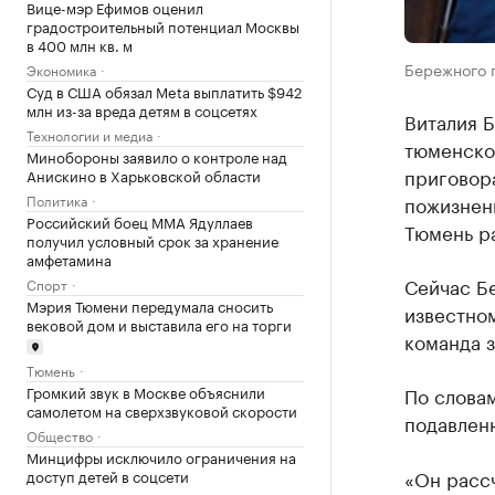
Вице-мэр Ефимов оценил
градостроительный потенциал Москвы
в 400 млн кв. м
Бережного 
Экономика
Суд в США обязал Meta выплатить $942
млн из-за вреда детям в соцсетях
Виталия Б
Технологии и медиа
тюменской
Минобороны заявило о контроле над
приговора
Анискино в Харьковской области
Политика
пожизнен
Российский боец ММА Ядуллаев
Тюмень ра
получил условный срок за хранение
амфетамина
Сейчас Б
Спорт
Мэрия Тюмени передумала сносить
известно
вековой дом и выставила его на торги
команда з
Тюмень
Громкий звук в Москве объяснили
По словам
самолетом на сверхзвуковой скорости
подавлен
Общество
Минцифры исключило ограничения на
«Он расс
доступ детей в соцсети