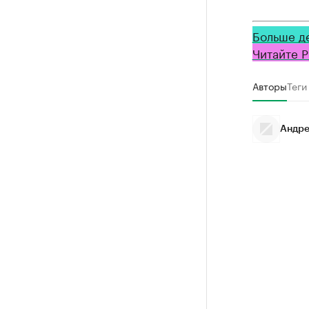
Больше д
Читайте Р
Авторы
Теги
Андре