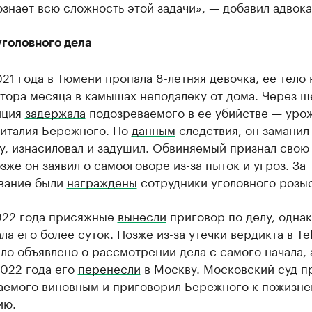
ознает всю сложность этой задачи», — добавил адвока
уголовного дела
021 года в Тюмени
пропала
8-летняя девочка, ее тело
тора месяца в камышах неподалеку от дома. Через ш
иция
задержала
подозреваемого в ее убийстве — уро
Виталия Бережного. По
данным
следствия, он заманил
у, изнасиловал и задушил. Обвиняемый признал свою 
озже он
заявил о самооговоре из-за пыток
и угроз. За
вание были
награждены
сотрудники уголовного розыс
022 года присяжные
вынесли
приговор по делу, однак
ла его более суток. Позже из-за
утечки
вердикта в Te
ло объявлено о рассмотрении дела с самого начала, 
2022 года его
перенесли
в Москву. Московский суд п
аемого виновным и
приговорил
Бережного к пожизне
ию.