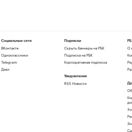
Социальные сети
Подписки
РБ
ВКонтакте
Скрыть баннеры на РБК
О 
Одноклассники
Подписка на РБК
Ко
Telegram
Корпоративная подписка
Ре
Дзен
Ра
Уведомления
RSS Новости
Др
Об
Ко
до
Хо
Ре
Зн
Са