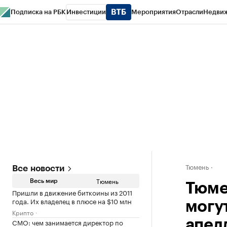
Подписка на РБК
Инвестиции
Мероприятия
Отрасли
Недви
РБК Life
Тренды
Визионеры
Национальные проекты
Город
Стиль
Кр
Конференции СПб
Спецпроекты
Проверка контрагентов
Политика
Тюмень
Все новости
Тюмень
Весь мир
Тюме
Пришли в движение биткоины из 2011
года. Их владелец в плюсе на $10 млн
могу
Крипто
CMO: чем занимается директор по
апел