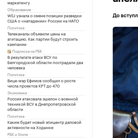
маркетингу
Образование
WSJ узнала о смене позиции разведки
До вступл
США о «нападении» России на НАТО
Политика
Телеканалы объявили цены на
агитацию. Как партии будут строить
кампании
Подписка на РБК
В результате атаки ВСУ по
Белгородской области пострадали два
человека
Политика
Вице-мэр Ефимов сообщил о росте
числа проектов КРТ до 470
Экономика
Россия атаковала эшелон с военной
техникой ВСУ в Днепропетровской
области
Политика
Каким будет новый эпицентр деловой
активности на Ходынке
РБК и Stone