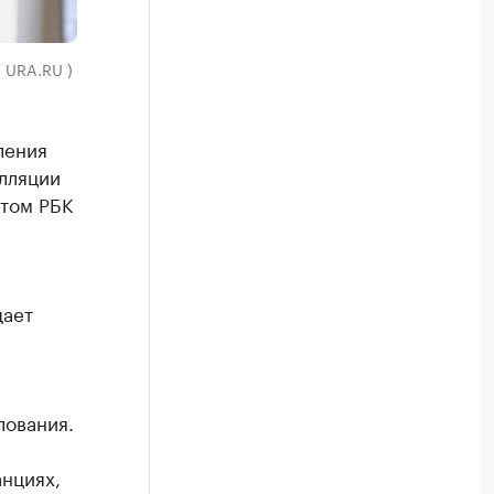
 URA.RU )
ления
елляции
этом РБК
щает
лования.
нциях,