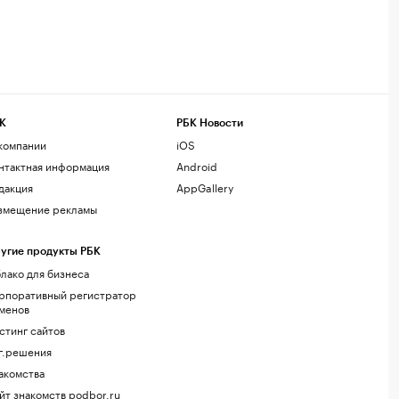
К
РБК Новости
компании
iOS
нтактная информация
Android
дакция
AppGallery
змещение рекламы
угие продукты РБК
лако для бизнеса
рпоративный регистратор
менов
стинг сайтов
г.решения
акомства
йт знакомств podbor.ru