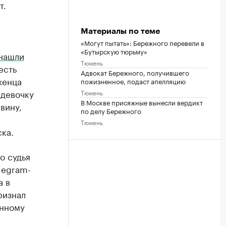
т.
Материалы по теме
«Могут пытать»: Бережного перевели в
«Бутырскую тюрьму»
нашли
Тюмень
есть
Адвокат Бережного, получившего
женца
пожизненное, подаст апелляцию
 девочку
Тюмень
В Москве присяжные вынесли вердикт
вину,
по делу Бережного
Тюмень
ка.
о судья
legram-
а в
ризнал
нному