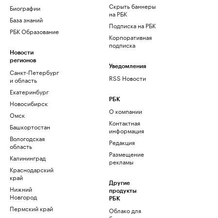
Скрыть баннеры
Биографии
на РБК
База знаний
Подписка на РБК
РБК Образование
Корпоративная
подписка
Новости
регионов
Уведомления
Санкт-Петербург
RSS Новости
и область
Екатеринбург
РБК
Новосибирск
О компании
Омск
Контактная
Башкортостан
информация
Вологодская
Редакция
область
Размещение
Калининград
рекламы
Краснодарский
край
Другие
Нижний
продукты
Новгород
РБК
Пермский край
Облако для
бизнеса