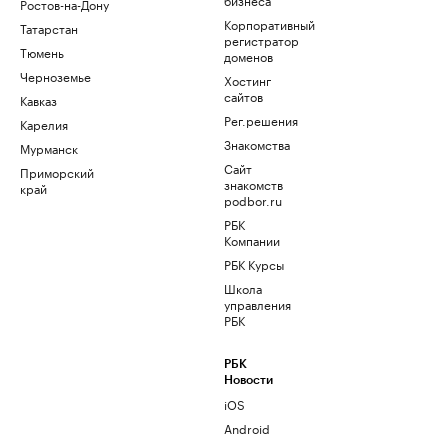
Ростов-на-Дону
Корпоративный
Татарстан
регистратор
Тюмень
доменов
Черноземье
Хостинг
сайтов
Кавказ
Рег.решения
Карелия
Знакомства
Мурманск
Сайт
Приморский
знакомств
край
podbor.ru
РБК
Компании
РБК Курсы
Школа
управления
РБК
РБК
Новости
iOS
Android