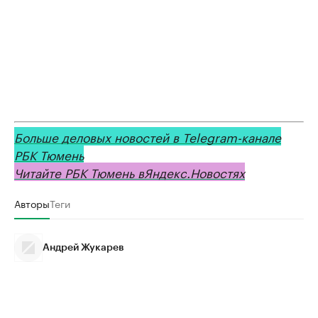
Больше деловых новостей в Telegram-канале
РБК Тюмень
Читайте РБК Тюмень в
Яндекс
.Новостях
Авторы
Теги
Андрей Жукарев