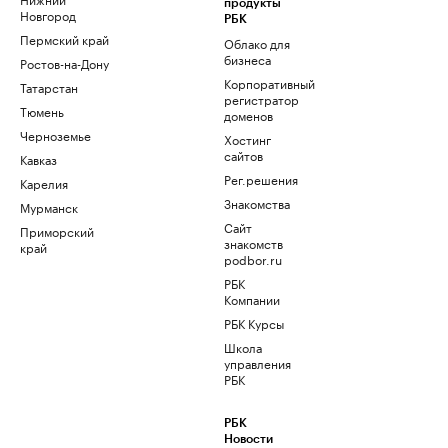
продукты
Новгород
РБК
Пермский край
Облако для
бизнеса
Ростов-на-Дону
Корпоративный
Татарстан
регистратор
Тюмень
доменов
Черноземье
Хостинг
сайтов
Кавказ
Рег.решения
Карелия
Знакомства
Мурманск
Сайт
Приморский
знакомств
край
podbor.ru
РБК
Компании
РБК Курсы
Школа
управления
РБК
РБК
Новости