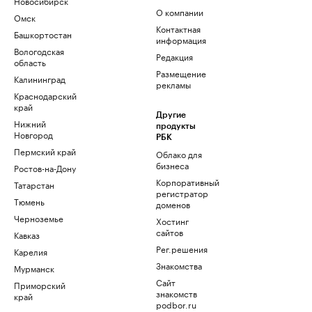
Новосибирск
О компании
Омск
Контактная
Башкортостан
информация
Вологодская
Редакция
область
Размещение
Калининград
рекламы
Краснодарский
край
Другие
Нижний
продукты
Новгород
РБК
Пермский край
Облако для
бизнеса
Ростов-на-Дону
Корпоративный
Татарстан
регистратор
Тюмень
доменов
Черноземье
Хостинг
сайтов
Кавказ
Рег.решения
Карелия
Знакомства
Мурманск
Сайт
Приморский
знакомств
край
podbor.ru