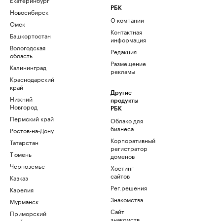
РБК
Новосибирск
О компании
Омск
Контактная
Башкортостан
информация
Вологодская
Редакция
область
Размещение
Калининград
рекламы
Краснодарский
край
Другие
Нижний
продукты
Новгород
РБК
Пермский край
Облако для
бизнеса
Ростов-на-Дону
Корпоративный
Татарстан
регистратор
Тюмень
доменов
Черноземье
Хостинг
сайтов
Кавказ
Рег.решения
Карелия
Знакомства
Мурманск
Сайт
Приморский
знакомств
край