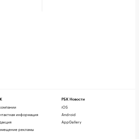
К
РБК Новости
компании
iOS
нтактная информация
Android
дакция
AppGallery
змещение рекламы