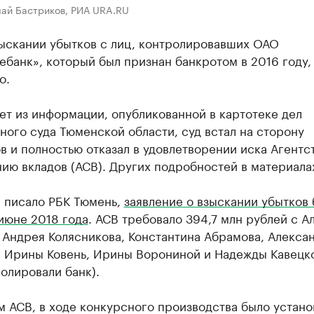
лай Бастриков, РИА URA.RU
зыскании убытков с лиц, контролировавших ОАО
банк», который был признан банкротом в 2016 году,
о.
ет из информации, опубликованной в картотеке дел
ого суда Тюменской области, суд встал на сторону
в и полностью отказал в удовлетворении иска Агентс
ию вкладов (АСВ). Других подробностей в материалах
е писало РБК Тюмень,
заявление о взыскании убытков
июне 2018 года
. АСВ требовало 394,7 млн рублей с А
 Андрея Колясникова, Константина Абрамова, Алекса
, Ирины Ковень, Ирины Ворониной и Надежды Кавецко
олировали банк).
 АСВ, в ходе конкурсного производства было устано