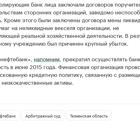
ролирующие банк лица заключали договоров поручите
ельствам сторонних организаций, заведомо неспособ
ь. Кроме этого были заключены договора мены ликви
маг на неликвидные векселя организации, не
ляющей реальной хозяйственной деятельности. В рез
ному учреждению был причинен крупный убыток.
нефтебанк»,
напомним
, прекратил осуществлять бан
сть в июне 2015 года. Финансовая организация пров
скованную кредитную политику, связанную с размещ
 низкокачественные активы.
фтебанк
Арбитражный суд
Тюменская область