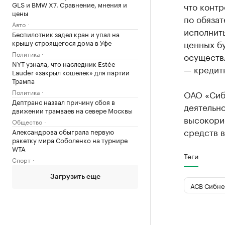
GLS и BMW X7. Сравнение, мнения и
что конт
цены
по обязат
Авто
исполнит
Беспилотник задел кран и упал на
крышу строящегося дома в Уфе
ценных бу
Политика
осуществ
NYT узнала, что наследник Estée
— кредит
Lauder «закрыл кошелек» для партии
Трампа
Политика
ОАО «Сиб
Дептранс назвал причину сбоя в
деятельно
движении трамваев на севере Москвы
высокори
Общество
средств в
Александрова обыграла первую
ракетку мира Соболенко на турнире
WTA
Теги
Спорт
Загрузить еще
АСВ Сибне