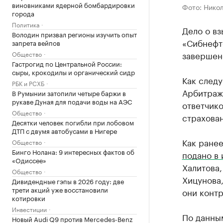
виновниками ядерной бомбардировки
Фото: Нико
города
Политика
Дело о в
Володин призвал регионы изучить опыт
«Сибнефте
запрета вейпов
завершен
Общество
Гастрогид по Центральной России:
сыры, крокодилы и органический сидр
Как следу
РБК и РСХБ
Арбитражн
В Румынии затопили четыре баржи в
рукаве Дуная для подачи воды на АЭС
ответчико
Общество
страхован
Десятки человек погибли при лобовом
ДТП с двумя автобусами в Нигере
Как ране
Общество
Бинго Нолана: 9 интересных фактов об
подано в 
«Одиссее»
Халитова,
Общество
Хицунова
Дивидендные гэпы в 2026 году: две
трети акций уже восстановили
они контр
котировки
Инвестиции
По данным
Новый Audi Q9 против Mercedes-Benz