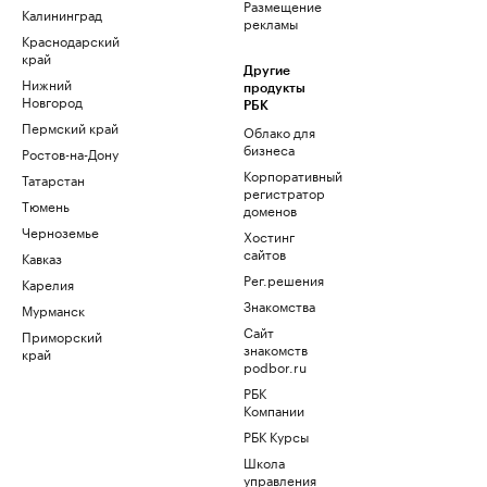
Размещение
Калининград
рекламы
Краснодарский
край
Другие
Нижний
продукты
Новгород
РБК
Пермский край
Облако для
бизнеса
Ростов-на-Дону
Корпоративный
Татарстан
регистратор
Тюмень
доменов
Черноземье
Хостинг
сайтов
Кавказ
Рег.решения
Карелия
Знакомства
Мурманск
Сайт
Приморский
знакомств
край
podbor.ru
РБК
Компании
РБК Курсы
Школа
управления