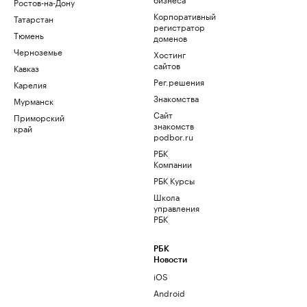
Ростов-на-Дону
Корпоративный
Татарстан
регистратор
Тюмень
доменов
Черноземье
Хостинг
сайтов
Кавказ
Рег.решения
Карелия
Знакомства
Мурманск
Сайт
Приморский
знакомств
край
podbor.ru
РБК
Компании
РБК Курсы
Школа
управления
РБК
РБК
Новости
iOS
Android