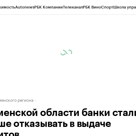
жимость
Autonews
РБК Компании
Телеканал
РБК Вино
Спорт
Школа упра
ипто
РБК Бизнес-среда
Дискуссионный клуб
Исследования
Кредитные 
Экономика
Бизнес
Технологии и медиа
Финансы
Рынок наличной валю
енского региона
менской области банки стал
ше отказывать в выдаче
итов