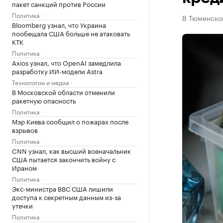
пакет санкций против России
Политика
В Тюменской
Bloomberg узнал, что Украина
пообещала США больше не атаковать
КТК
Политика
Axios узнал, что OpenAI замедлила
разработку ИИ-модели Astra
Технологии и медиа
В Московской области отменили
ракетную опасность
Политика
Мэр Киева сообщил о пожарах после
взрывов
Политика
CNN узнал, как высший военачальник
США пытается закончить войну с
Ираном
Политика
Экс-министра ВВС США лишили
доступа к секретным данным из-за
утечки
Политика