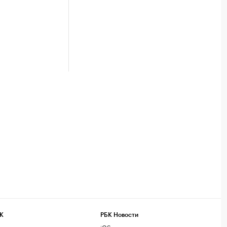
К
РБК Новости
компании
iOS