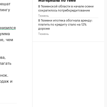
Материалы по теме
пешат
В Тюменской области в начале осени
тингу
сократилось потребкредитование
Тюмень
В Тюмени ипотека обогнала аренду:
платить по кредиту стало на 12%
низился
дороже
сумма
Тюмень
ше, чем
ва,
лагать
нок.
одаж и