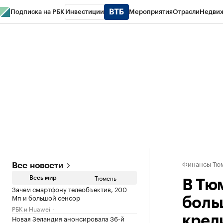
Подписка на РБК
Инвестиции
Мероприятия
Отрасли
Недви
РБК Life
Тренды
Визионеры
Национальные проекты
Город
Стиль
Кр
Конференции СПб
Спецпроекты
Проверка контрагентов
Политика
Финансы Тюм
Все новости
Тюмень
Весь мир
В Тю
Зачем смартфону телеобъектив, 200
Мп и большой сенсор
боль
РБК и Huawei
Новая Зеландия анонсировала 36-й
кред