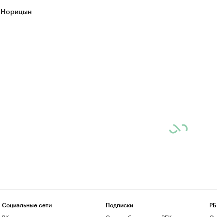
 Норицын
Социальные сети
Подписки
РБ
ВКонтакте
Скрыть баннеры на РБК
О 