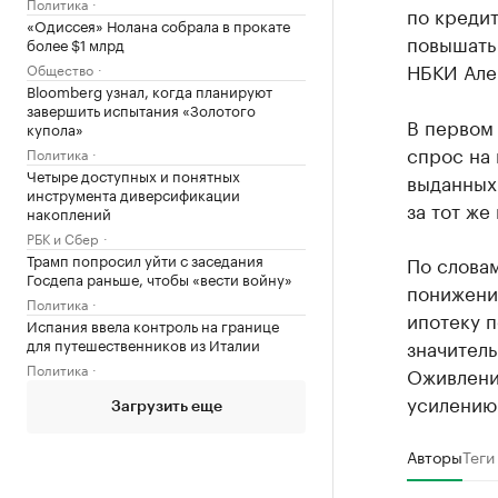
Политика
по кредит
«Одиссея» Нолана собрала в прокате
повышать 
более $1 млрд
НБКИ Але
Общество
Bloomberg узнал, когда планируют
завершить испытания «Золотого
В первом
купола»
спрос на
Политика
Четыре доступных и понятных
выданных 
инструмента диверсификации
за тот же
накоплений
РБК и Сбер
Трамп попросил уйти с заседания
По словам
Госдепа раньше, чтобы «вести войну»
понижение
Политика
ипотеку п
Испания ввела контроль на границе
для путешественников из Италии
значитель
Политика
Оживлени
усилению
Загрузить еще
Авторы
Теги