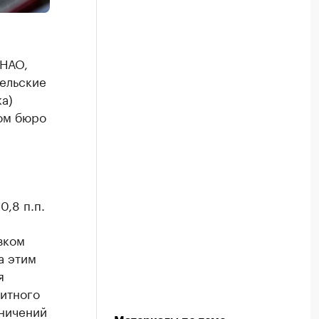
ЯНАО,
тельские
а)
ном бюро
0,8 п.п.
зком
а этим
я
итного
аничений