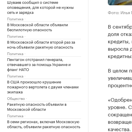
Шуваев сообщил о системе
оповещения, для которой не нужны
сеть и зарядка
Фото: Илья
Политика
В Московской области объявили
В сентяб
беспилотную опасность
доля отка
Политика
кредиты, 
В Московской области второй раз за
ночь объявили ракетную опасность
выросла д
Политика
кредитны
Пентагон отстранил генерала,
отвечавшего за помощь Украине и
фланг НАТО
В целом п
Политика
увеличив
В США произошло крушение
процентно
пожарного вертолета с двумя членами
экипажа
Общество
«Одобрен
Ракетную опасность объявили в
уровне. С
Московской области
сокращен
Политика
возвраще
В семи регионах, включая Московскую
область, объявили ракетную опасность
качества.