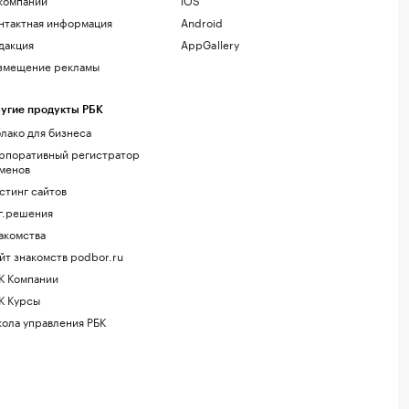
нтактная информация
Android
дакция
AppGallery
змещение рекламы
угие продукты РБК
лако для бизнеса
рпоративный регистратор
менов
стинг сайтов
г.решения
акомства
йт знакомств podbor.ru
К Компании
К Курсы
ола управления РБК