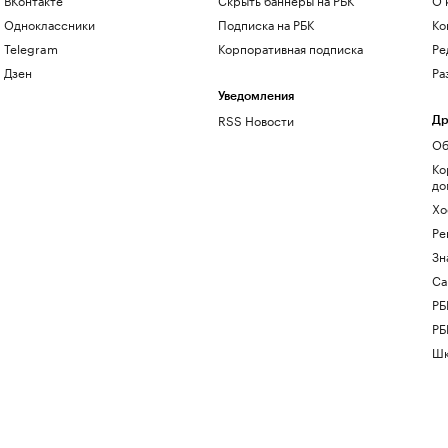
Одноклассники
Подписка на РБК
Ко
Telegram
Корпоративная подписка
Ре
Дзен
Ра
Уведомления
RSS Новости
Др
Об
Ко
до
Хо
Ре
Зн
Са
РБ
РБ
Шк