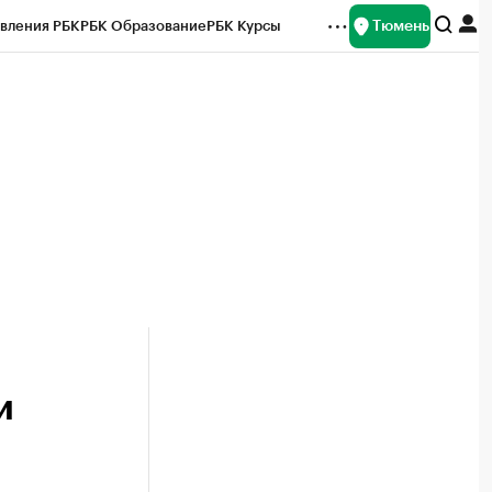
Тюмень
вления РБК
РБК Образование
РБК Курсы
рейтинги
Франшизы
Газета
Спецпроекты СПб
ты
и