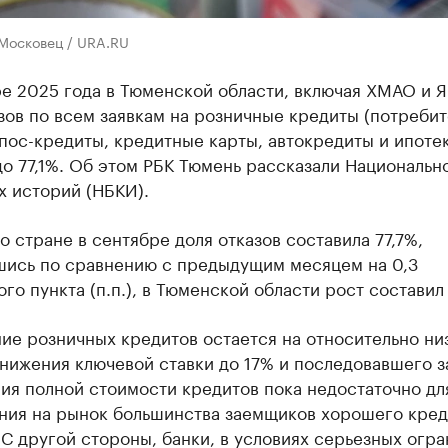
 Московец / URA.RU
ре 2025 года в Тюменской области, включая ХМАО и 
зов по всем заявкам на розничные кредиты (потреби
пос-кредиты, кредитные карты, автокредиты и ипотек
о 77,1%. Об этом РБК Тюмень рассказали Националь
х историй (НБКИ).
о стране в сентябре доля отказов составила 77,7%,
шись по сравнению с предыдущим месяцем на 0,3
го пункта (п.п.), в Тюменской области рост составил 
ие розничных кредитов остается на относительно ни
нижения ключевой ставки до 17% и последовавшего з
ия полной стоимости кредитов пока недостаточно дл
ния на рынок большинства заемщиков хорошего кред
 С другой стороны, банки, в условиях серьезных огр