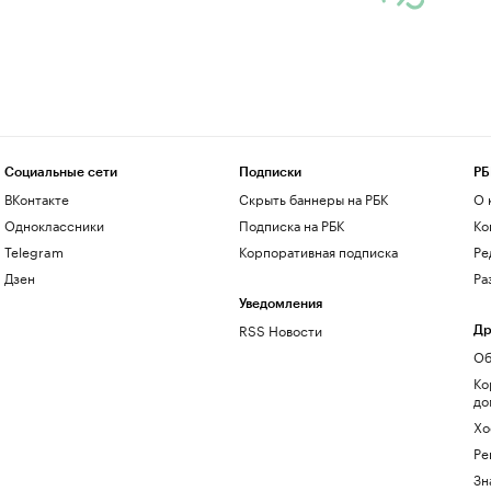
Социальные сети
Подписки
РБ
ВКонтакте
Скрыть баннеры на РБК
О 
Одноклассники
Подписка на РБК
Ко
Telegram
Корпоративная подписка
Ре
Дзен
Ра
Уведомления
RSS Новости
Др
Об
Ко
до
Хо
Ре
Зн