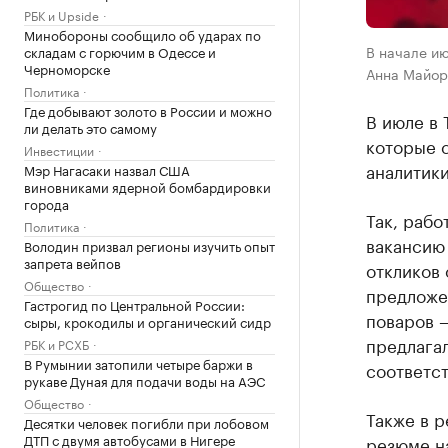
РБК и Upside
Минобороны сообщило об ударах по
В начале ию
складам с горючим в Одессе и
Черноморске
Анна Майор
Политика
Где добывают золото в России и можно
В июле в 
ли делать это самому
которые 
Инвестиции
аналитики
Мэр Нагасаки назвал США
виновниками ядерной бомбардировки
города
Так, рабо
Политика
вакансию 
Володин призвал регионы изучить опыт
запрета вейпов
откликов 
Общество
предложе
Гастрогид по Центральной России:
поваров —
сыры, крокодилы и органический сидр
предлагал
РБК и РСХБ
В Румынии затопили четыре баржи в
соответст
рукаве Дуная для подачи воды на АЭС
Общество
Также в р
Десятки человек погибли при лобовом
ДТП с двумя автобусами в Нигере
резюме на