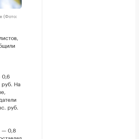
е (Фото:
листов,
общили
 0,6
 руб. На
е,
одатели
с. руб.
 — 0,8
оставлял