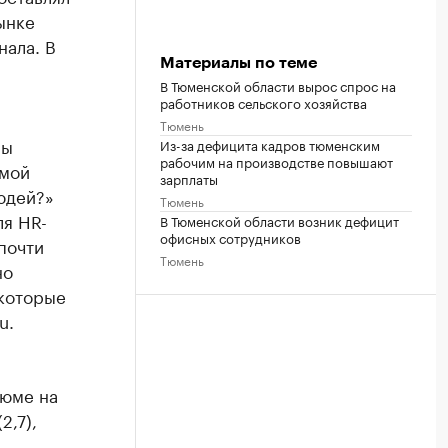
рынке
нала. В
Материалы по теме
В Тюменской области вырос спрос на
работников сельского хозяйства
Тюмень
мы
Из-за дефицита кадров тюменским
рабочим на производстве повышают
емой
зарплаты
юдей?»
Тюмень
ля HR-
В Тюменской области возник дефицит
офисных сотрудников
почти
Тюмень
но
 которые
u.
зюме на
2,7),