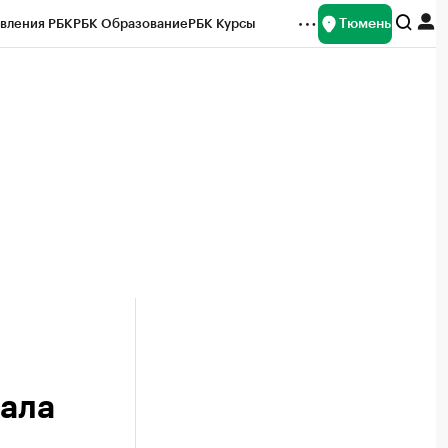
Тюмень
вления РБК
РБК Образование
РБК Курсы
рейтинги
Франшизы
Газета
Спецпроекты СПб
ты
нала