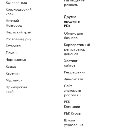
Калининград
рекламы
Краснодарский
край
Другие
Нижний
продукты
Новгород
РБК
Пермский край
Облако для
бизнеса
Ростов-на-Дону
Корпоративный
Татарстан
регистратор
Тюмень
доменов
Черноземье
Хостинг
сайтов
Кавказ
Рег.решения
Карелия
Знакомства
Мурманск
Сайт
Приморский
знакомств
край
podbor.ru
РБК
Компании
РБК Курсы
Школа
управления