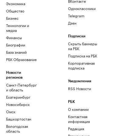
ВКонтакте
Экономика
Одноклассники
Общество
Telegram
Бизнес
Дзен
Технологии и
медиа
Финансы
Подписки
Скрыть баннеры
Биографии
на РБК
База знаний
Подписка на РБК
РБК Образование
Корпоративная
подписка
Новости
регионов
Уведомления
Санкт-Петербург
RSS Новости
и область
Екатеринбург
РБК
Новосибирск
О компании
Омск
Контактная
Башкортостан
информация
Вологодская
Редакция
область
Размещение