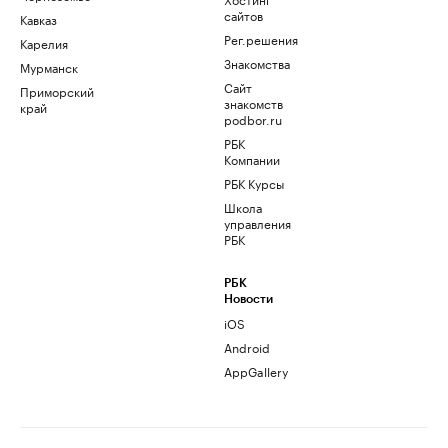
сайтов
Кавказ
Рег.решения
Карелия
Знакомства
Мурманск
Сайт
Приморский
знакомств
край
podbor.ru
РБК
Компании
РБК Курсы
Школа
управления
РБК
РБК
Новости
iOS
Android
AppGallery