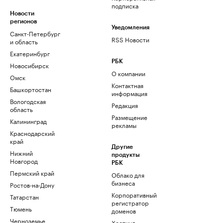
подписка
Новости
регионов
Уведомления
Санкт-Петербург
RSS Новости
и область
Екатеринбург
РБК
Новосибирск
О компании
Омск
Контактная
Башкортостан
информация
Вологодская
Редакция
область
Размещение
Калининград
рекламы
Краснодарский
край
Другие
Нижний
продукты
Новгород
РБК
Пермский край
Облако для
бизнеса
Ростов-на-Дону
Корпоративный
Татарстан
регистратор
Тюмень
доменов
Черноземье
Хостинг