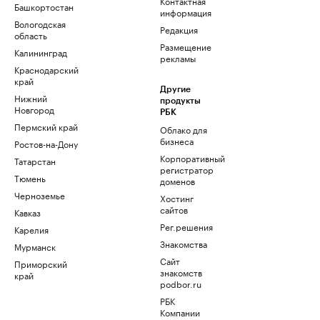
Контактная
Башкортостан
информация
Вологодская
Редакция
область
Размещение
Калининград
рекламы
Краснодарский
край
Другие
Нижний
продукты
Новгород
РБК
Пермский край
Облако для
бизнеса
Ростов-на-Дону
Корпоративный
Татарстан
регистратор
Тюмень
доменов
Черноземье
Хостинг
сайтов
Кавказ
Рег.решения
Карелия
Знакомства
Мурманск
Сайт
Приморский
знакомств
край
podbor.ru
РБК
Компании