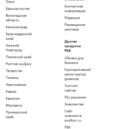
Омск
Контактная
Башкортостан
информация
Вологодская
Редакция
область
Размещение
Калининград
рекламы
Краснодарский
край
Другие
Нижний
продукты
Новгород
РБК
Пермский край
Облако для
бизнеса
Ростов-на-Дону
Корпоративный
Татарстан
регистратор
Тюмень
доменов
Черноземье
Хостинг
сайтов
Кавказ
Рег.решения
Карелия
Знакомства
Мурманск
Сайт
Приморский
знакомств
край
podbor.ru
РБК