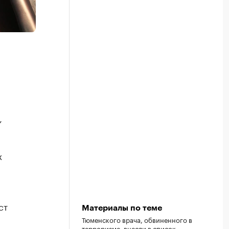
,
х
ст
Материалы по теме
Тюменского врача, обвиненного в
терроризме, внесли в список