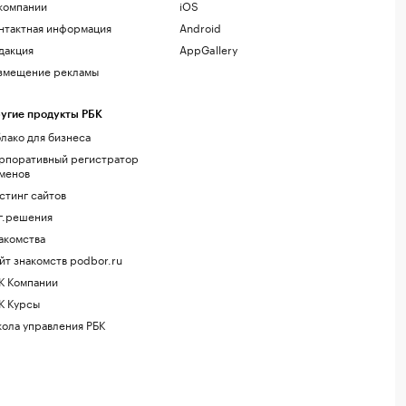
компании
iOS
нтактная информация
Android
дакция
AppGallery
змещение рекламы
угие продукты РБК
лако для бизнеса
рпоративный регистратор
менов
стинг сайтов
г.решения
акомства
йт знакомств podbor.ru
К Компании
К Курсы
ола управления РБК