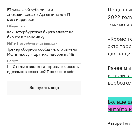
По данны
FT узнала об «убежище от
апокалипсиса» в Аргентине для IT-
2022 году
миллиардеров
тяжкие и 
Общество
Как Петербургская биржа влияет на
бизнес и экономику
«Кроме т
РБК и Петербургская Биржа
акте тер
Тренер сборной сообщил, кто заменит
дистанци
Мельникову и других лидеров на ЧЕ
Спорт
✍🏻 Сколько вам стоит привычка искать
Ранее мы
идеальное решение? Проверьте себя
внесли в
вербовке
Загрузить еще
Больше д
Читайте Р
Авторы
Теги