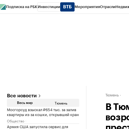
Подписка на РБК
Инвестиции
Мероприятия
Отрасли
Недви
РБК Life
Тренды
Визионеры
Национальные проекты
Город
Стиль
Кр
Конференции СПб
Спецпроекты
Проверка контрагентов
Политика
Тюмень
Все новости
Тюмень
Весь мир
В Тю
Мосгорсуд взыскал ₽654 тыс. за залив
квартиры из-за кошки, открывшей кран
возр
Общество
Армия США запустила сервис для
прес