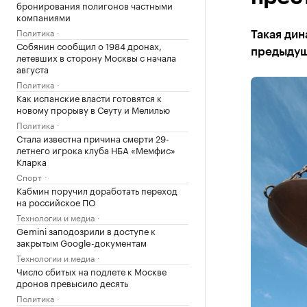
бронирования полигонов частными
компаниями
Политика
Такая дин
Собянин сообщил о 1984 дронах,
предыду
летевших в сторону Москвы с начала
августа
Политика
Как испанские власти готовятся к
новому прорыву в Сеуту и Мелилью
Политика
Стала известна причина смерти 29-
летнего игрока клуба НБА «Мемфис»
Кларка
Спорт
Кабмин поручил доработать переход
на российское ПО
Технологии и медиа
Gemini заподозрили в доступе к
закрытым Google-документам
Технологии и медиа
Число сбитых на подлете к Москве
дронов превысило десять
Политика