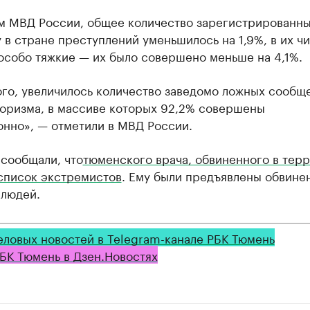
м МВД России, общее количество зарегистрированны
 в стране преступлений уменьшилось на 1,9%, в их ч
особо тяжкие — их было совершено меньше на 4,1%.
ого, увеличилось количество заведомо ложных сообщ
роризма, в массиве которых 92,2% совершены
онно», — отметили в МВД России.
 сообщали, что
тюменского врача, обвиненного в тер
 список экстремистов
. Ему были предъявлены обвине
 людей.
еловых новостей в Telegram-канале РБК Тюмень
БК Тюмень в Дзен.Новостях