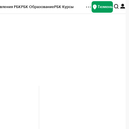
Тюмень
вления РБК
РБК Образование
РБК Курсы
рейтинги
Франшизы
Газета
Спецпроекты СПб
ты