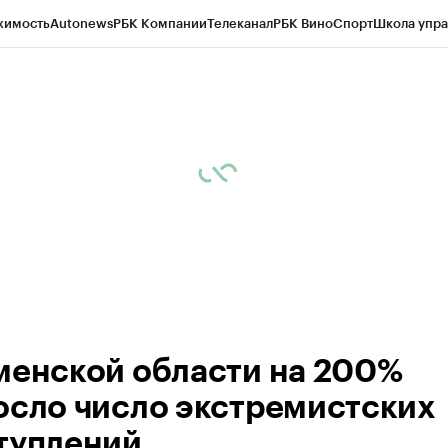
жимость
Autonews
РБК Компании
Телеканал
РБК Вино
Спорт
Школа упра
ипто
РБК Бизнес-среда
Дискуссионный клуб
Исследования
Кредитные 
Экономика
Бизнес
Технологии и медиа
Финансы
Рынок наличной валю
менской области на 200%
осло число экстремистских
туплений