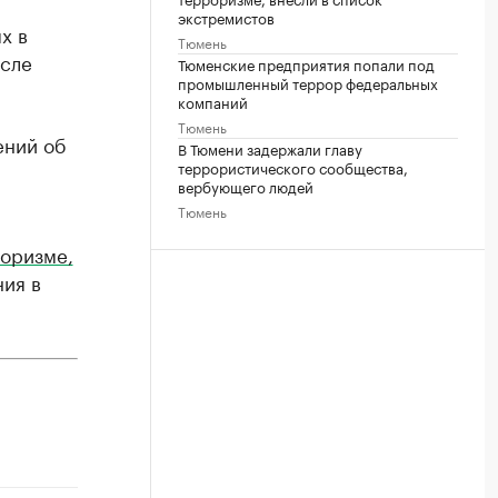
экстремистов
х в
Тюмень
исле
Тюменские предприятия попали под
промышленный террор федеральных
компаний
Тюмень
ений об
В Тюмени задержали главу
террористического сообщества,
вербующего людей
Тюмень
роризме,
ния в