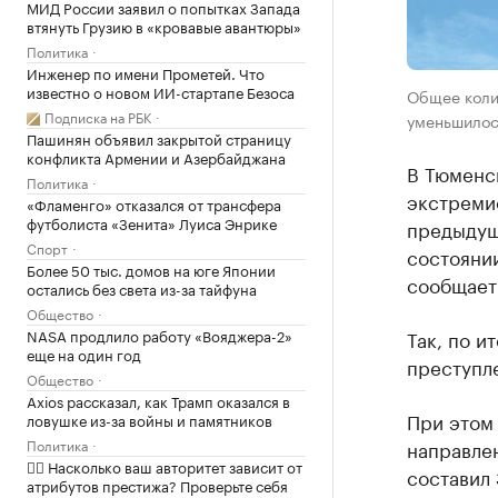
МИД России заявил о попытках Запада
втянуть Грузию в «кровавые авантюры»
Политика
Инженер по имени Прометей. Что
известно о новом ИИ-стартапе Безоса
Общее коли
Подписка на РБК
уменьшилос
Пашинян объявил закрытой страницу
конфликта Армении и Азербайджана
В Тюменс
Политика
экстреми
«Фламенго» отказался от трансфера
футболиста «Зенита» Луиса Энрике
предыдущ
Спорт
состоянии
Более 50 тыс. домов на юге Японии
сообщае
остались без света из-за тайфуна
Общество
NASA продлило работу «Вояджера-2»
Так, по и
еще на один год
преступл
Общество
Axios рассказал, как Трамп оказался в
При этом
ловушке из-за войны и памятников
Политика
направлен
✍🏻 Насколько ваш авторитет зависит от
составил 
атрибутов престижа? Проверьте себя