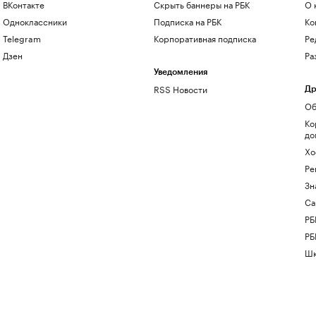
ВКонтакте
Скрыть баннеры на РБК
О 
Одноклассники
Подписка на РБК
Ко
Telegram
Корпоративная подписка
Ре
Дзен
Ра
Уведомления
RSS Новости
Др
Об
Ко
до
Хо
Ре
Зн
Са
РБ
РБ
Шк