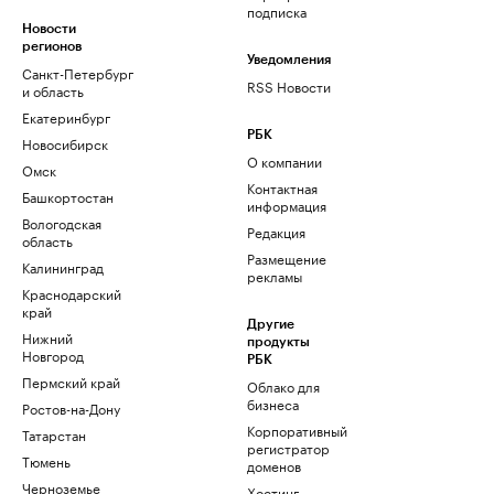
подписка
Новости
регионов
Уведомления
Санкт-Петербург
RSS Новости
и область
Екатеринбург
РБК
Новосибирск
О компании
Омск
Контактная
Башкортостан
информация
Вологодская
Редакция
область
Размещение
Калининград
рекламы
Краснодарский
край
Другие
Нижний
продукты
Новгород
РБК
Пермский край
Облако для
бизнеса
Ростов-на-Дону
Корпоративный
Татарстан
регистратор
Тюмень
доменов
Черноземье
Хостинг