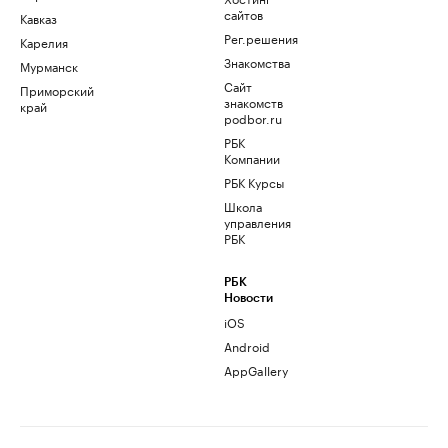
сайтов
Кавказ
Рег.решения
Карелия
Знакомства
Мурманск
Сайт
Приморский
знакомств
край
podbor.ru
РБК
Компании
РБК Курсы
Школа
управления
РБК
РБК
Новости
iOS
Android
AppGallery