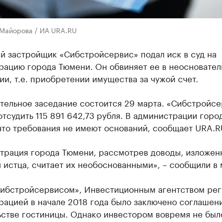
 Майорова / ИА URA.RU
й застройщик «Сибстройсервис» подал иск в суд на
рацию города Тюмени. Он обвиняет ее в неосновате
и, т.е. приобретении имущества за чужой счет.
тельное заседание состоится 29 марта. «Сибстройсе
тсудить 115 891 642,73 рубля. В администрации горо
что требования не имеют оснований, сообщает URA.R
трация города Тюмени, рассмотрев доводы, изложен
 истца, считает их необоснованными», – сообщили в 
ибстройсервисом», Инвестиционным агентством рег
ацией в начале 2018 года было заключено соглашен
ьстве гостиницы. Однако инвестором вовремя не был