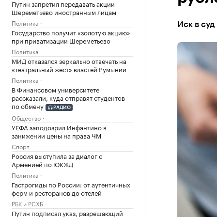
Путин запретил передавать акции
Шереметьево иностранным лицам
Политика
Иск в су
Государство получит «золотую акцию»
при приватизации Шереметьево
Политика
МИД отказался зеркально отвечать на
«театральный жест» властей Румынии
Политика
В Финансовом университете
рассказали, куда отправят студентов
по обмену
РАДИО
Общество
УЕФА заподозрил Инфантино в
занижении цены на права ЧМ
Спорт
Россия выступила за диалог с
Арменией по ЮКЖД
Политика
Гастрогиды по России: от аутентичных
ферм и ресторанов до отелей
РБК и РСХБ
Путин подписал указ, разрешающий