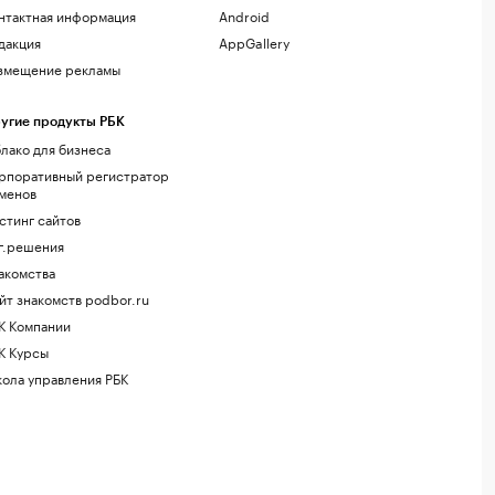
нтактная информация
Android
дакция
AppGallery
змещение рекламы
угие продукты РБК
лако для бизнеса
рпоративный регистратор
менов
стинг сайтов
г.решения
акомства
йт знакомств podbor.ru
К Компании
К Курсы
ола управления РБК