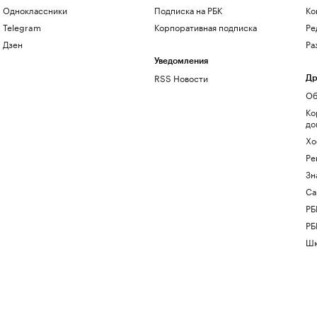
Одноклассники
Подписка на РБК
Ко
Telegram
Корпоративная подписка
Ре
Дзен
Ра
Уведомления
RSS Новости
Др
Об
Ко
до
Хо
Ре
Зн
Са
РБ
РБ
Шк