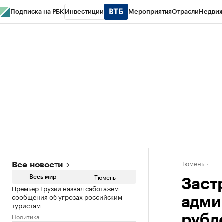
Подписка на РБК
Инвестиции
Мероприятия
Отрасли
Недви
РБК Life
Тренды
Визионеры
Национальные проекты
Город
Стиль
Кр
Конференции СПб
Спецпроекты
Проверка контрагентов
Политика
Тюмень
Все новости
Тюмень
Весь мир
Заст
Премьер Грузии назвал саботажем
сообщения об угрозах российским
адми
туристам
Политика
рубл