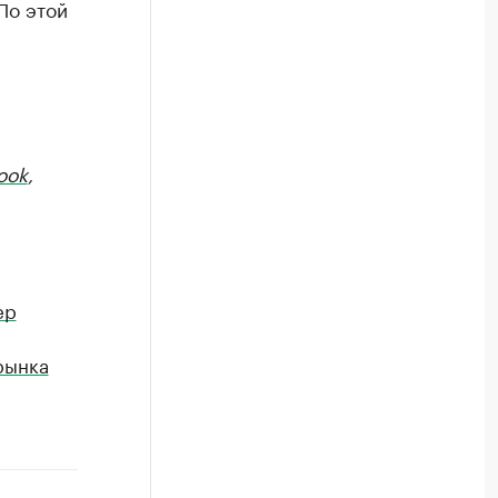
По этой
ook
,
ер
рынка