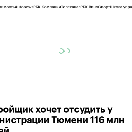
жимость
Autonews
РБК Компании
Телеканал
РБК Вино
Спорт
Школа упра
ипто
РБК Бизнес-среда
Дискуссионный клуб
Исследования
Кредитные 
Экономика
Бизнес
Технологии и медиа
Финансы
Рынок наличной валю
ройщик хочет отсудить у
нистрации Тюмени 116 млн
ей