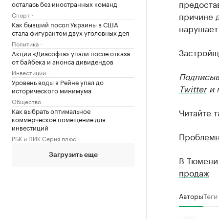
предостав
осталась без иностранных команд
причине д
Спорт
Как бывший посол Украины в США
нарушает 
стала фигурантом двух уголовных дел
Политика
Застройщ
Акции «Диасофта» упали после отказа
от байбека и анонса дивидендов
Инвестиции
Подписыв
Уровень воды в Рейне упал до
Twitter
и 
исторического минимума
Общество
Как выбрать оптимальное
Читайте т
коммерческое помещение для
инвестиций
Проблемн
РБК и ПИК Серия плюс
Загрузить еще
В Тюмени
продаж
Авторы
Теги