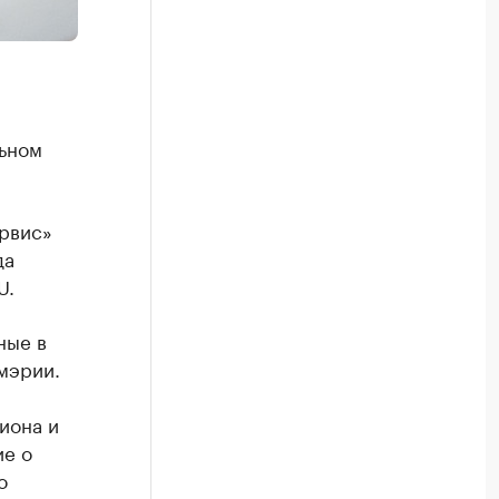
льном
рвис»
да
U.
ные в
мэрии.
иона и
ие о
о