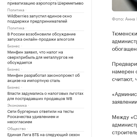
приватизацию аэропорта Шереметьево
Политика
Wildberries запустил единое окно
Фото: Анна
поддержки предпринимателей
Политика
Тюменски
В России возобновили обсуждение
запуска онлайн-продажи алкоголя
админист
Бизнес
обогащени
Минфин заявил, что налог на
сверхприбыль для металлургов не
обсуждается
Предвари
Бизнес
намерен о
Минфин разработал законопроект об
считают, 
акцизе на импортную сталь
Бизнес
«Админис
Власти задумались о налоговых льготах
для пострадавших продавцов WB
заявлении
Экономика
Сети бургерных ответили на тесты
Между «С
Роскачества удивлением и
несогласием
администр
Общество
строител
Единая Лига ВТБ на следующий сезон