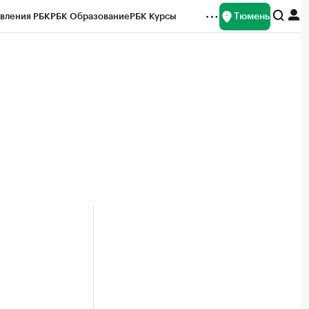
Тюмень
вления РБК
РБК Образование
РБК Курсы
рейтинги
Франшизы
Газета
Спецпроекты СПб
ты