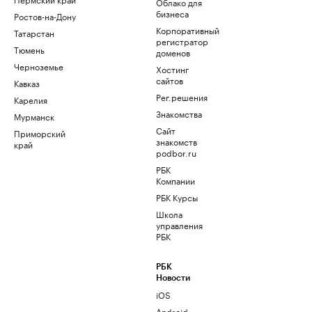
Облако для
бизнеса
Ростов-на-Дону
Корпоративный
Татарстан
регистратор
Тюмень
доменов
Черноземье
Хостинг
сайтов
Кавказ
Рег.решения
Карелия
Знакомства
Мурманск
Сайт
Приморский
знакомств
край
podbor.ru
РБК
Компании
РБК Курсы
Школа
управления
РБК
РБК
Новости
iOS
Android