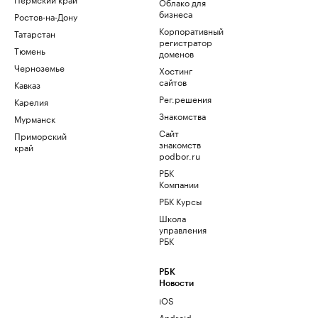
Облако для
бизнеса
Ростов-на-Дону
Корпоративный
Татарстан
регистратор
Тюмень
доменов
Черноземье
Хостинг
сайтов
Кавказ
Рег.решения
Карелия
Знакомства
Мурманск
Сайт
Приморский
знакомств
край
podbor.ru
РБК
Компании
РБК Курсы
Школа
управления
РБК
РБК
Новости
iOS
Android