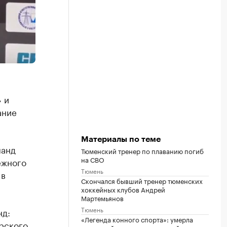
 и
ание
Материалы по теме
манд
Тюменский тренер по плаванию погиб
на СВО
ежного
Тюмень
 в
Скончался бывший тренер тюменских
хоккейных клубов Андрей
Мартемьянов
Тюмень
нд:
«Легенда конного спорта»: умерла
рского