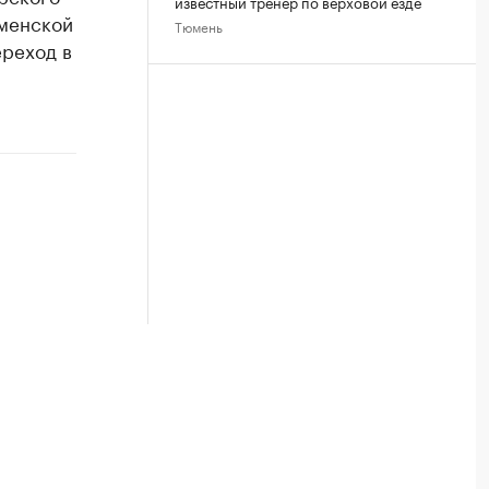
известный тренер по верховой езде
менской
Тюмень
ереход в