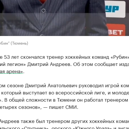
убин" (Тюмень)
е 53 лет скончался тренер хоккейных команд «Рубин»
ий легион» Дмитрий Андреев. Об этом сообщает изд
ая арена»
.
ом сезоне Дмитрий Анатольевич руководил игрой ко
 который выступает во всероссийской лиге, и молод
». В общей сложности в Тюмени он работал тренером
четырех сезонов», — пишет СМИ.
Андреев также был тренером других хоккейных кома
льского «Спутника», орского «Южного Урала» и анга