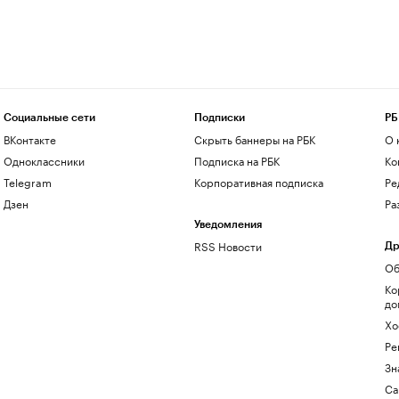
Социальные сети
Подписки
РБ
ВКонтакте
Скрыть баннеры на РБК
О 
Одноклассники
Подписка на РБК
Ко
Telegram
Корпоративная подписка
Ре
Дзен
Ра
Уведомления
RSS Новости
Др
Об
Ко
до
Хо
Ре
Зн
Са