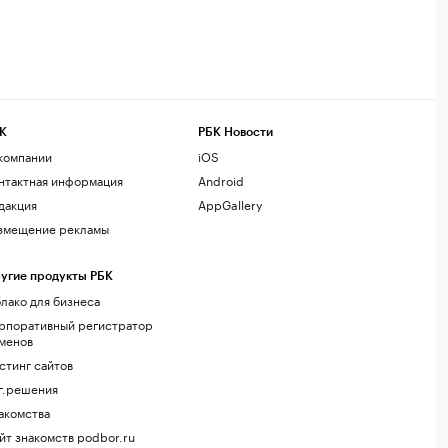
К
РБК Новости
компании
iOS
нтактная информация
Android
дакция
AppGallery
змещение рекламы
угие продукты РБК
лако для бизнеса
рпоративный регистратор
менов
стинг сайтов
г.решения
акомства
йт знакомств podbor.ru