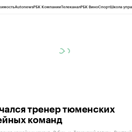
жимость
Autonews
РБК Компании
Телеканал
РБК Вино
Спорт
Школа упра
ипто
РБК Бизнес-среда
Дискуссионный клуб
Исследования
Кредитные 
Экономика
Бизнес
Технологии и медиа
Финансы
Рынок наличной валю
чался тренер тюменских
ейных команд
тренер хоккейных команд «Рубин» и «Тюменский легион» Дмитрий