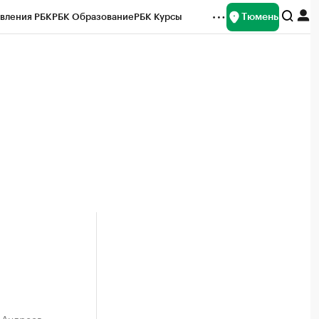
Тюмень
вления РБК
РБК Образование
РБК Курсы
рейтинги
Франшизы
Газета
Спецпроекты СПб
ты
 Андреев