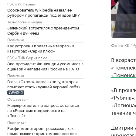
РБК и УК Первая
Сооснователь Wikipedia назвал ее
рупором пропаганды под эгидой ЦРУ
Технологии и медиа
Зеленский встретился с президентом
Сербии Вучичем
Политика
Фото: ХК "Р
Как устроены приватные террасы в
квартирах «Серии плюс»
РБК и ПИК Серия плюс
В возраст
Экс-президент Финляндии усомнился в
«Тюменск
сценарии нападения России на НАТО
«Тюменск
Политика
Глава «Эксмо» назвал книгу, которая
поможет стать «лучшей версией себя»
«В прошл
РАДИО
«Рубина»,
Общество
«Легиона
Мадьяр ответил на вопрос, останется
ли «Росатом» подрядчиком на
течение 
«Пакш-2»
Политика
Дмитрий 
Росфинмониторинг рассказал, как
помог выявить криптомошенников в
нижнетаги