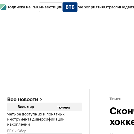
Подписка на РБК
Инвестиции
Мероприятия
Отрасли
Недви
РБК Life
Тренды
Визионеры
Национальные проекты
Город
Стиль
Кр
Конференции СПб
Спецпроекты
Проверка контрагентов
Политика
Тюмень
Все новости
Тюмень
Весь мир
Скон
Четыре доступных и понятных
инструмента диверсификации
хокк
накоплений
РБК и Сбер
Скончался 