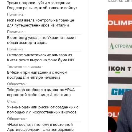
Трамп попросил уйти с заседания
Госдепа раньше, чтобы «вести войну»
Политика
Испания ввела контроль на границе
для путешественников из Италии
Политика
Bloomberg узнал, что Украине грозит
обвал экспорта зерна
Политика
Экспорт синтетических алмазов из
Китая резко вырос на фоне бума ИИ
Технологии и медиа
В Чехии при нападении с ножом
пострадали четыре человека
Общество
Telegraph сообщил о выплатах УЕФА
вероятной любовнице Инфантино
Спорт
Ученые оценили риски от созданных с
помощью ИИ искусственных вирусов
Общество
«Ноев ковчег»: почему в восточной
Арктике эволюция шла непрерывно