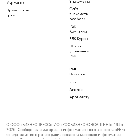
Знакомства
Мурманск
Сайт
Приморский
знакомств
край
podbor.ru
РБК
Компании
РБК Курсы
Школа
управления
РБК
РБК
Новости
iOS
Android
AppGallery
© ООО «БИЗНЕСПРЕСС», АО «РОСБИЗНЕСКОНСАЛТИНГ», 1995–
2026. Сообщения и материалы информационного агентства «РБК»
(свидетельство о регистрации средства массовой информации
выдано Федеральной службой по надзору в сфере связи,