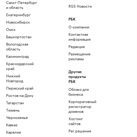
Санкт-Петербург
RSS Новости
и область
Екатеринбург
РБК
Новосибирск
О компании
Омск
Контактная
Башкортостан
информация
Вологодская
Редакция
область
Размещение
Калининград
рекламы
Краснодарский
край
Другие
Нижний
продукты
Новгород
РБК
Пермский край
Облако для
бизнеса
Ростов-на-Дону
Корпоративный
Татарстан
регистратор
Тюмень
доменов
Черноземье
Хостинг
сайтов
Кавказ
Рег.решения
Карелия