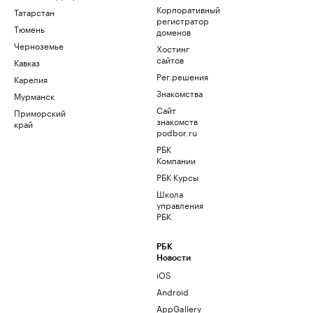
Корпоративный
Татарстан
регистратор
Тюмень
доменов
Черноземье
Хостинг
сайтов
Кавказ
Рег.решения
Карелия
Знакомства
Мурманск
Сайт
Приморский
знакомств
край
podbor.ru
РБК
Компании
РБК Курсы
Школа
управления
РБК
РБК
Новости
iOS
Android
AppGallery