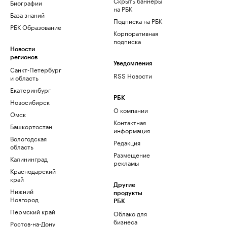
Скрыть баннеры
Биографии
на РБК
База знаний
Подписка на РБК
РБК Образование
Корпоративная
подписка
Новости
регионов
Уведомления
Санкт-Петербург
RSS Новости
и область
Екатеринбург
РБК
Новосибирск
О компании
Омск
Контактная
Башкортостан
информация
Вологодская
Редакция
область
Размещение
Калининград
рекламы
Краснодарский
край
Другие
Нижний
продукты
Новгород
РБК
Пермский край
Облако для
бизнеса
Ростов-на-Дону